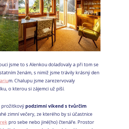
ci jsme to s Alenkou dolaďovaly a při tom se
statním ženám, s nimiž jsme trávily krásný den
ariu
m. Chalupu jsme zarezervovaly
u, o kterou si zájemci už píší.
 prožitkový
podzimní víkend s tvůrčím
hé zimní večery, ze kterého by si účastnice
árek
pro sebe nebo jiné(ho) čtenáře. Prostor