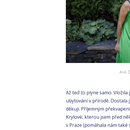
A+A, Č
Až teď to plyne samo. Vložila
ubytování v přírodě. Dostala
děkuji. Příjemným překvapen
Krylové, kterou jsem před ně
v Praze (pomáhala nám také 