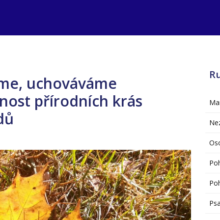
R
íme, uchováváme
jnost přírodních krás
Mar
dů
Ne
Oso
Po
Poh
Psa