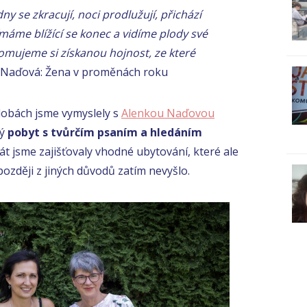
y se zkracují, noci prodlužují, přichází
máme blížící se konec a vidíme plody své
omujeme si získanou hojnost, ze které
 Naďová: Žena v proměnách roku
obách jsme vymyslely s
Alenkou Naďovou
vý
pobyt s tvůrčím psaním a hledáním
rát jsme zajišťovaly vhodné ubytování, které ale
ozději z jiných důvodů zatím nevyšlo.