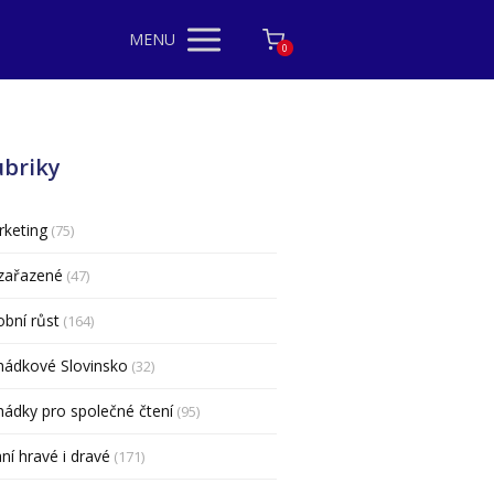
MENU
0
ubriky
keting
(75)
zařazené
(47)
bní růst
(164)
hádkové Slovinsko
(32)
ádky pro společné čtení
(95)
ní hravé i dravé
(171)