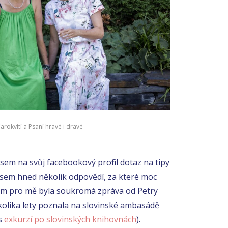
arokvítí a Psaní hravé i dravé
 jsem na svůj facebookový profil dotaz na tipy
 jsem hned několik odpovědí, za které moc
ím pro mě byla soukromá zpráva od Petry
kolika lety poznala na slovinské ambasádě
s
exkurzí po slovinských knihovnách
).