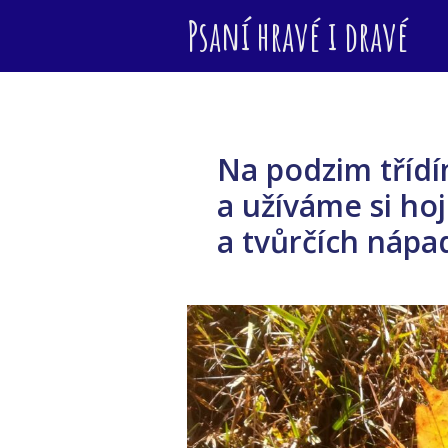
Psaní hravé i dravé
Na podzim tříd
a užíváme si ho
a tvůrčích nápa