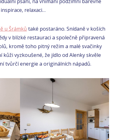
viduální psaní, na vnímání podzimní barevné
inspirace, relaxaci…
pě u Šrámků
také postaráno. Snídaně v koších
dy v blízké restauraci a společně připravená
olů, kromě toho pitný režim a malé svačinky
 kůži vyzkoušené, že jídlo od Alenky skvěle
ní tvůrčí energie a originálních nápadů.