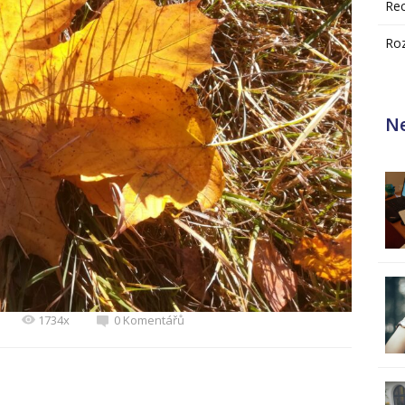
Re
Ro
Ne
1734x
0 Komentářů