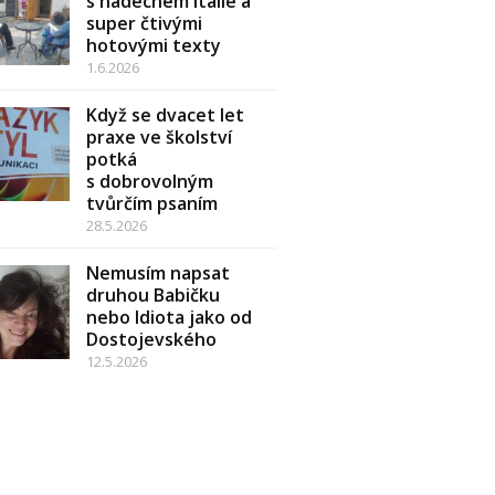
s nádechem Itálie a
super čtivými
hotovými texty
1.6.2026
Když se dvacet let
praxe ve školství
potká
s dobrovolným
tvůrčím psaním
28.5.2026
Nemusím napsat
druhou Babičku
nebo Idiota jako od
Dostojevského
12.5.2026