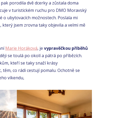
, pak porodila dvě dcerky a zůstala doma
cuje v turistickém ruchu pro DMO Moravský
ké o ubytovacích možnostech. Poslala mi
, který jsem zrovna taky objevila a velmi mě
aní
Marie Horáková
, je
vypravěčkou příběhů
ději se toulá po okolí a pátrá po příbězích.
ům, kteří se taky snaží krásy
 těm, co rádi cestují pomalu. Ochotně se
šeho víkendu,