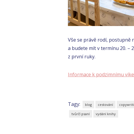
Vše se právě rodí, postupně r
a budete mít v termínu 20. – 21
z první ruky.
Informace k podzimnímu vík
Tagy:
blog
cestování
copywrit
tvůrčí psaní
vydání knihy