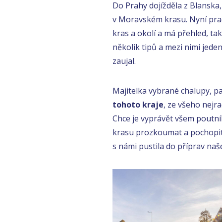
Do Prahy dojížděla z Blanska
v Moravském krasu. Nyní pra
kras a okolí a má přehled, ta
několik tipů a mezi nimi jeden
zaujal.
Majitelka vybrané chalupy, p
tohoto kraje
, ze všeho nejra
Chce je vyprávět všem poutník
krasu prozkoumat a pochopit,
s námi pustila do příprav na