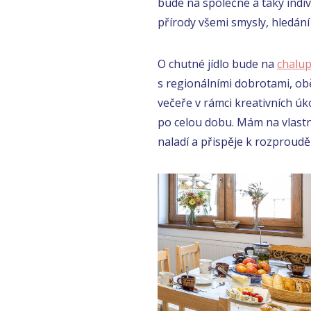
bude na společné a taky indi
přírody všemi smysly, hledání 
O chutné jídlo bude na
chalu
s regionálními dobrotami, obě
večeře v rámci kreativních úk
po celou dobu. Mám na vlastní
naladí a přispěje k rozproudě