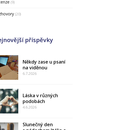
cenze
(9)
zhovory
(20)
jnovější příspěvky
Někdy zase u psaní
na viděnou
6.7.2026
Láska v různých
podobách
4.6.2026
Slunečný den