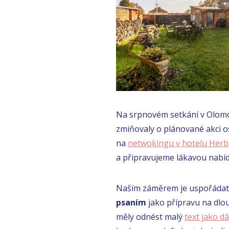
Na srpnovém setkání v Olomou
zmiňovaly o plánované akci o
na
netwokingu v hotelu Herb
a připravujeme lákavou nabídk
Naším záměrem je uspořádat
psaním
jako přípravu na dlou
měly odnést malý
text jako d