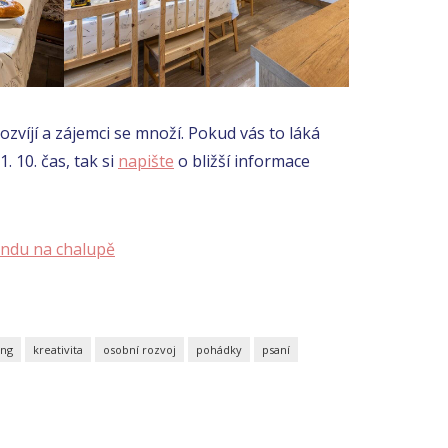
ozvíjí a zájemci se množí. Pokud vás to láká
. 10. čas, tak si
napište
o bližší informace
endu na chalupě
ing
kreativita
osobní rozvoj
pohádky
psaní