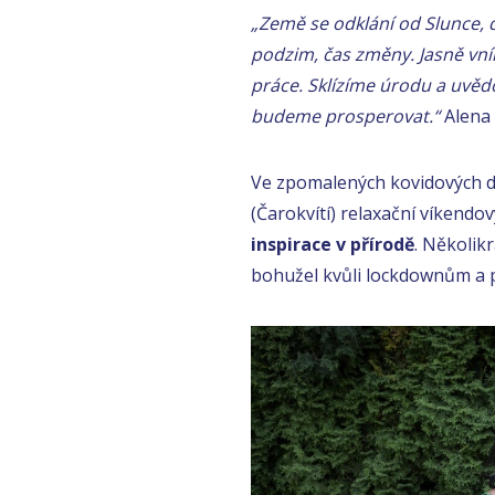
„Země se odklání od Slunce, dn
podzim, čas změny. Jasně vní
práce. Sklízíme úrodu a uvěd
budeme prosperovat.“
Alena
Ve zpomalených kovidových d
(Čarokvítí) relaxační víkendo
inspirace v přírodě
. Několik
bohužel kvůli lockdownům a p