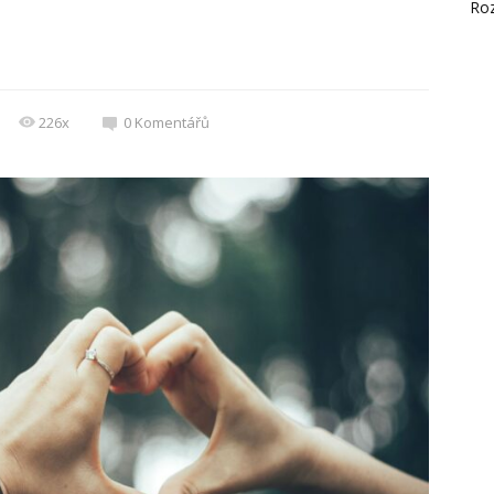
Ro
226x
0
Komentářů