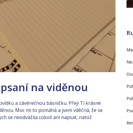
R
Mar
Ne
Oso
 psaní na viděnou
Po
Poh
ovídku a závěrečnou básničku. Přeji Ti krásné
iděnou. Moc mi to pomáhá a jsem vděčná, že se
Psa
ych se neodvážila cokoli ani napsat, natož
Re