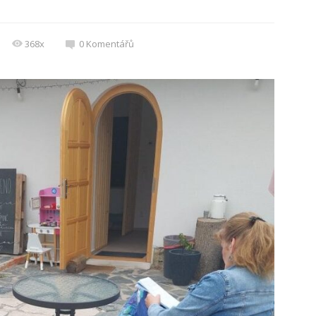
368x
0
Komentářů