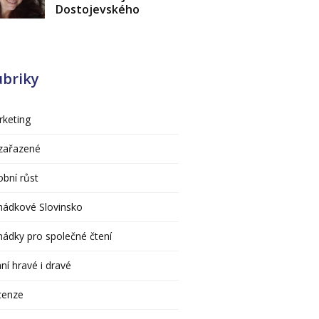
Dostojevského
ubriky
keting
zařazené
bní růst
hádkové Slovinsko
ádky pro společné čtení
ní hravé i dravé
cenze