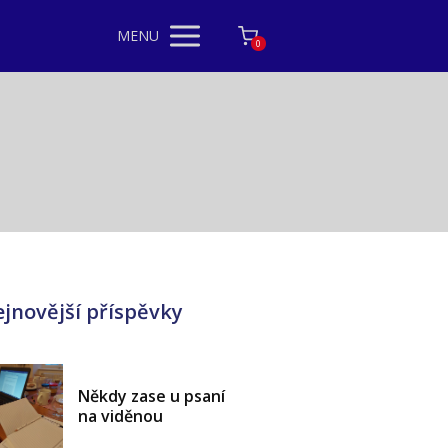
MENU
0
jnovější příspěvky
Někdy zase u psaní
na viděnou