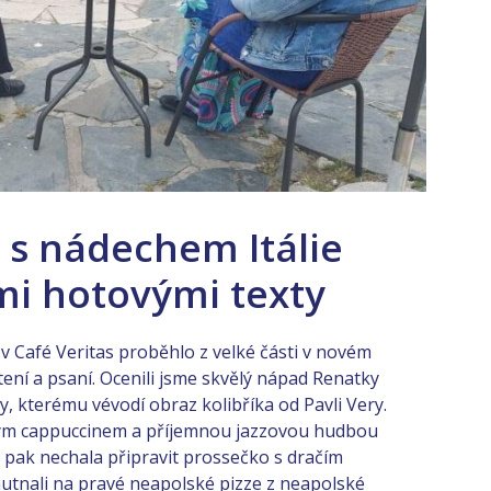
 s nádechem Itálie
mi hotovými texty
 v Café Veritas proběhlo z velké části v novém
ení a psaní. Ocenili jsme skvělý nápad Renatky
ly, kterému vévodí obraz kolibříka od Pavli Very.
ělým cappuccinem a příjemnou jazzovou hudbou
 pak nechala připravit prossečko s dračím
utnali na pravé neapolské pizze z neapolské