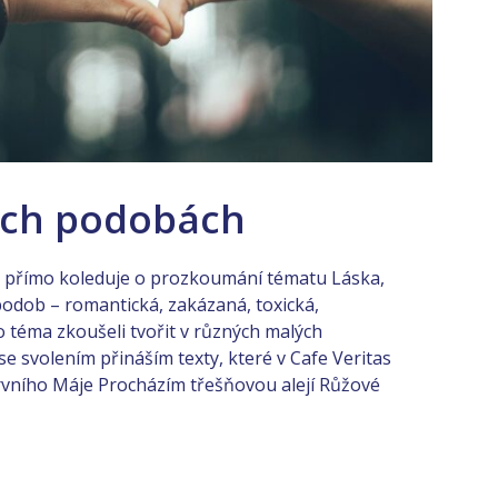
ých podobách
si přímo koleduje o prozkoumání tématu Láska,
podob – romantická, zakázaná, toxická,
 téma zkoušeli tvořit v různých malých
se svolením přináším texty, které v Cafe Veritas
Prvního Máje Procházím třešňovou alejí Růžové