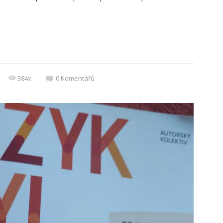
384x
0
Komentářů