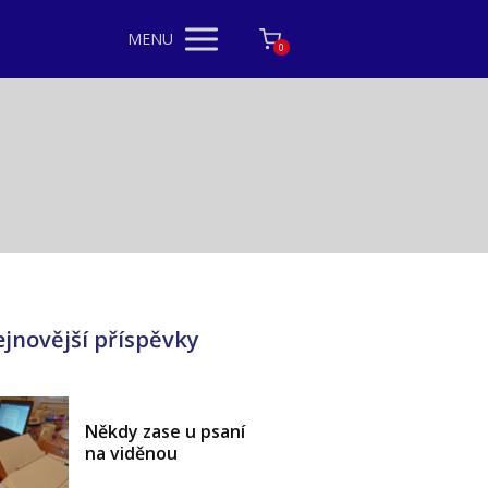
MENU
0
jnovější příspěvky
Někdy zase u psaní
na viděnou