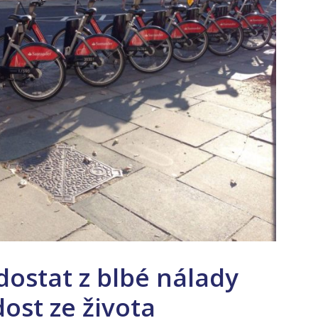
 dostat z blbé nálady
dost ze života