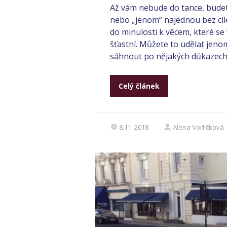
Až vám nebude do tance, budete
nebo „jenom“ najednou bez cíle
do minulosti k věcem, které se v
šťastní. Můžete to udělat jenom
sáhnout po nějakých důkazech. 
Celý článek
8.11. 2018
Alena Vorlíčková