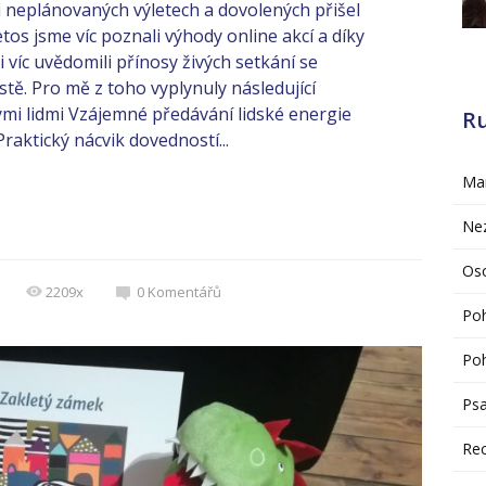
 neplánovaných výletech a dovolených přišel
tos jsme víc poznali výhody online akcí a díky
 víc uvědomili přínosy živých setkání se
tě. Pro mě z toho vyplynuly následující
ivými lidmi Vzájemné předávání lidské energie
R
aktický nácvik dovedností...
Mar
Ne
Oso
2209x
0
Komentářů
Po
Poh
Psa
Re