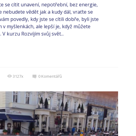
 se cítit unavení, nepotřební, bez energie,
 nebudete vědět jak a kudy dál, vraťte se
ám povedly, kdy jste se cítili dobře, byli jste
 v myšlenkách, ale lepší je, když můžete
V kurzu Rozvíjím svůj svět...
3127x
0
Komentářů