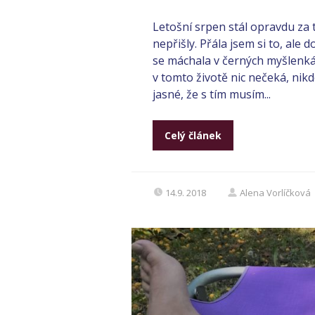
Letošní srpen stál opravdu za t
nepřišly. Přála jsem si to, ale
se máchala v černých myšlenká
v tomto životě nic nečeká, nikdo
jasné, že s tím musím...
Celý článek
14.9. 2018
Alena Vorlíčková