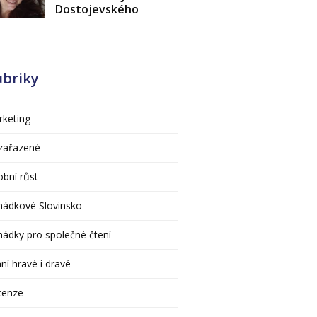
Dostojevského
ubriky
keting
zařazené
bní růst
hádkové Slovinsko
ádky pro společné čtení
ní hravé i dravé
cenze