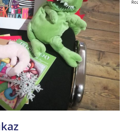
Ro
ůkaz