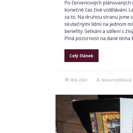
Po červencových plánovaných i
konečně čas živé vzdělávání. Le
za to. Na druhou stranu jsme si
skutečnými lidmi na jednom mís
benefity: Setkání a sdílení s ž
Plná pozornost na dané téma Pr
Celý článek
28.8. 2020
Alena Vorlíčková