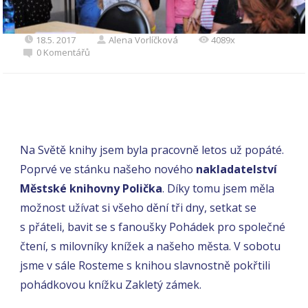
18.5. 2017
Alena Vorlíčková
4089x
0 Komentářů
Na Světě knihy jsem byla pracovně letos už popáté.
Poprvé ve stánku našeho nového
nakladatelství
Městské knihovny Polička
. Díky tomu jsem měla
možnost užívat si všeho dění tři dny, setkat se
s přáteli, bavit se s fanoušky Pohádek pro společné
čtení, s milovníky knížek a našeho města. V sobotu
jsme v sále Rosteme s knihou slavnostně pokřtili
pohádkovou knížku Zakletý zámek.