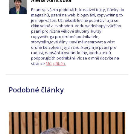
Alena Vorlíčková
Psaní ve všech podobách, kreativní texty, články do
magazínů, psaní na web, blogování, copywriting, to
je moje vášeň. Už několik let mě psaní živí a já se
cítím volná a svobodná. Vedu workshopy tvůrčího
psaní pro různé věkové skupiny, kurzy
copywritingu pro drobné podnikatele,
storytellingové dílny. Baví mě inspirovat a vést
druhé ke splnění jejich snu, kterým je psaní pro
radost, napsání a vydání knihy, tvorba textů
podporujících podnikání. Víc se o mně dozvíte na
stránce
Můj příběh.
Podobné články