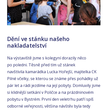
Dění ve stánku našeho
nakladatelství
Na výstaviště jsme s kolegyní dorazily něco
po poledni. Těsně před tím už stánek
navštívila kamarádka Lucka Hořejší, majitelka CK
Pilné včelky, se kterou se známe přes pohádky už
pár let a rádi jezdíme na její pobyty. Domluvily jsme
si klidnější setkání v Poličce a na prázdninovém
pobytu v Bystrém. První den veletrhu patří spíš
odborné veřejnosti, většina návštěv byla tedy