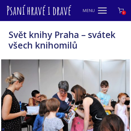
Psaní hravé i dravé
MENU
0
Svět knihy Praha – svátek
všech knihomilů