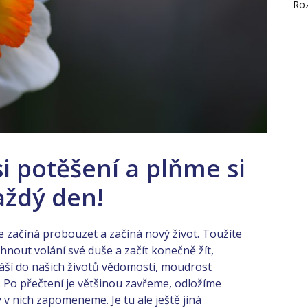
Ro
i potěšení a plňme si
aždý den!
se začíná probouzet a začíná nový život. Toužíte
hnout volání své duše a začít konečně žít,
náší do našich životů vědomosti, moudrost
a. Po přečtení je většinou zavřeme, odložíme
v nich zapomeneme. Je tu ale ještě jiná