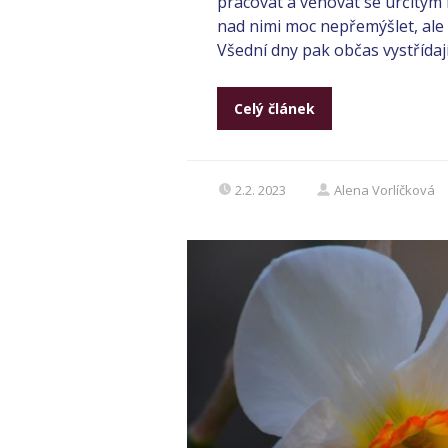
pracovat a věnovat se určitým
nad nimi moc nepřemýšlet, ale 
Všední dny pak občas vystřídají s
Celý článek
2.2. 2023
Alena Vorlíčková