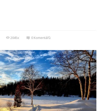
2045x
0
Komentářů