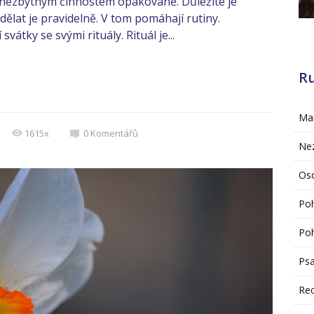
 nezbytným činnostem opakovaně. Důležité je
dělat je pravidelně. V tom pomáhají rutiny.
vátky se svými rituály. Rituál je...
R
Mar
1615x
0
Komentářů
Ne
Oso
Po
Poh
Psa
Re