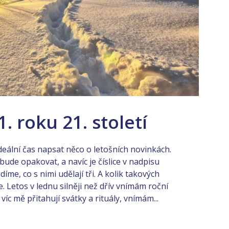
. roku 21. století
ideální čas napsat něco o letošních novinkách.
de opakovat, a navíc je číslice v nadpisu
me, co s nimi udělají tři. A kolik takových
e. Letos v lednu silněji než dřív vnímám roční
íc mě přitahují svátky a rituály, vnímám...