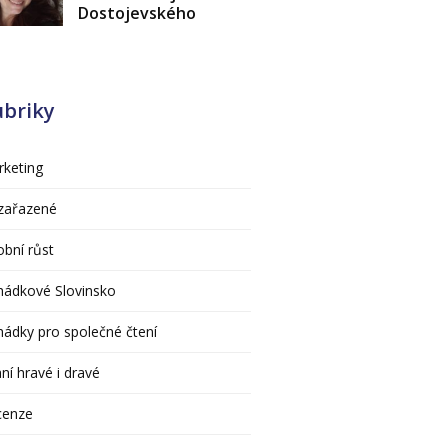
Dostojevského
ubriky
keting
zařazené
bní růst
hádkové Slovinsko
ádky pro společné čtení
ní hravé i dravé
cenze