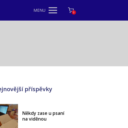
MENU
0
jnovější příspěvky
Někdy zase u psaní
na viděnou