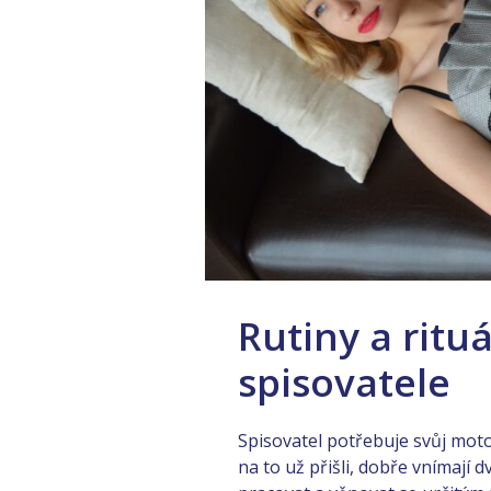
Rutiny a rituá
spisovatele
Spisovatel potřebuje svůj moto
na to už přišli, dobře vnímají d