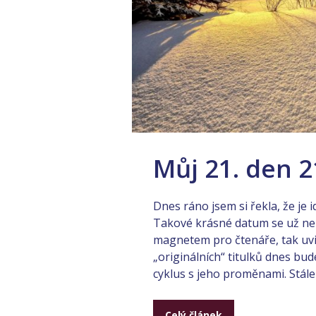
Můj 21. den 21
Dnes ráno jsem si řekla, že je 
Takové krásné datum se už nebu
magnetem pro čtenáře, tak uvidí
„originálních“ titulků dnes bud
cyklus s jeho proměnami. Stále v
Celý článek