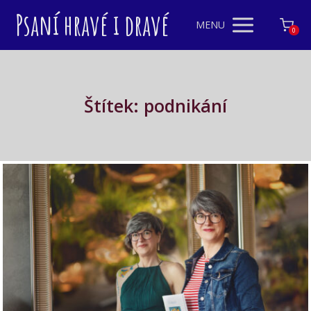
Psaní hravé i dravé
MENU
0
Štítek: podnikání