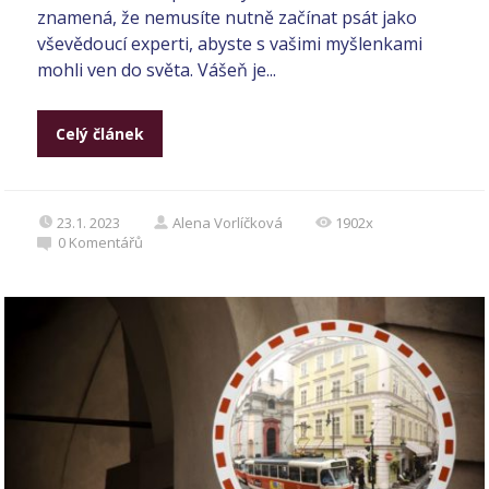
znamená, že nemusíte nutně začínat psát jako
vševědoucí experti, abyste s vašimi myšlenkami
mohli ven do světa. Vášeň je...
Celý článek
23.1. 2023
Alena Vorlíčková
1902x
0
Komentářů