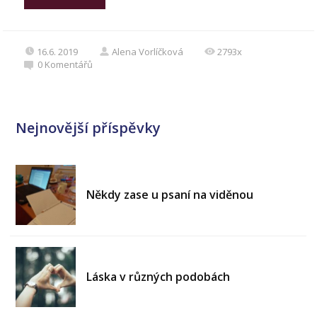
16.6. 2019
Alena Vorlíčková
2793x
0
Komentářů
Nejnovější příspěvky
Někdy zase u psaní na viděnou
Láska v různých podobách