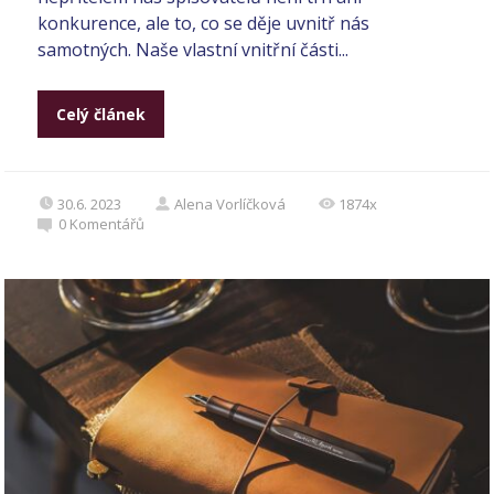
konkurence, ale to, co se děje uvnitř nás
samotných. Naše vlastní vnitřní části...
Celý článek
30.6. 2023
Alena Vorlíčková
1874x
0
Komentářů