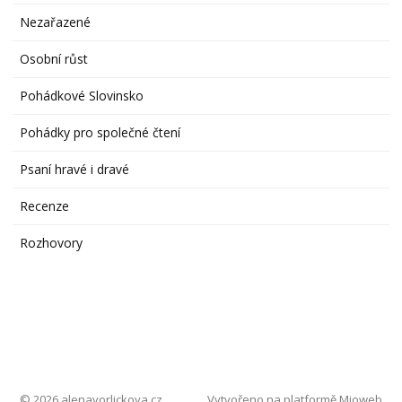
Nezařazené
Osobní růst
Pohádkové Slovinsko
Pohádky pro společné čtení
Psaní hravé i dravé
Recenze
Rozhovory
© 2026 alenavorlickova.cz
Vytvořeno na platformě
Mioweb