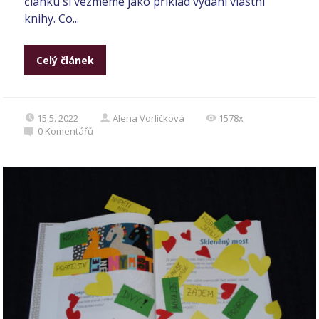
článku si vezmeme jako příklad vydání vlastní
knihy. Co...
Celý článek
15.5. 2022
Alena Vorlíčková
1578x
0
Komentářů