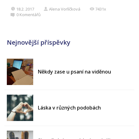
18.2. 2017
Alena Vorlíčková
7431x
0
Komentářů
Nejnovější příspěvky
Někdy zase u psaní na viděnou
Láska v různých podobách