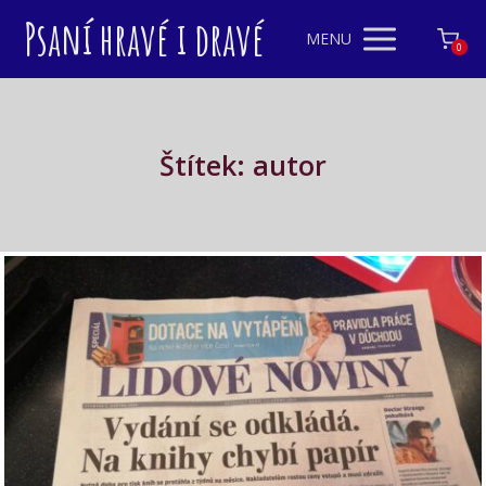
Psaní hravé i dravé
MENU
0
Štítek: autor