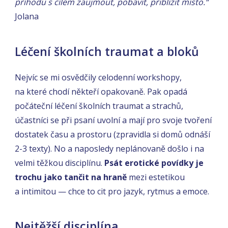
příhodu s cílem zaujmout, pobavit, přiblížit místo.“
Jolana
Léčení školních traumat a bloků
Nejvíc se mi osvědčily celodenní workshopy,
na které chodí někteří opakovaně. Pak opadá
počáteční léčení školních traumat a strachů,
účastníci se při psaní uvolní a mají pro svoje tvoření
dostatek času a prostoru (zpravidla si domů odnáší
2-3 texty). No a naposledy neplánovaně došlo i na
velmi těžkou disciplínu.
Psát erotické povídky je
trochu jako tančit na hraně
mezi estetikou
a intimitou — chce to cit pro jazyk, rytmus a emoce.
Nejtěžší disciplína