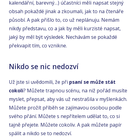
kalendářní, barevný…) účastníci měli napsat stejný
obsah pokaždé jinak a zkoumali, jak to na čtenáře
působí. A pak přišlo to, co už neplánuju. Nemám
nikdy představu, co a jak by měli kurzisté napsat,
jaký by měl být výsledek. Nechávám se pokaždé
překvapit tím, co vznikne.
Nikdo se nic nedozví
Už jste si uvědomili, že při
psaní se může stát
cokoli
? Můžete trapnou scénu, na niž pořád musíte
myslet, přepsat, aby vás už nestrašila v myšlenkách.
Můžete prožít příběh se zajímavou osobou podle
svého přání. Můžete s nepřítelem udělat to, co si
tajně přejete. Můžete cokoliv. A pak můžete papír
spálit a nikdo se to nedozví.