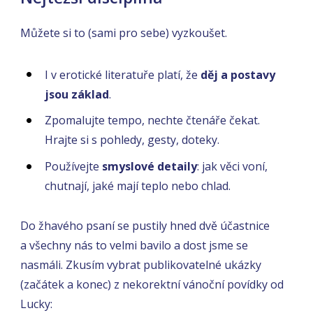
Můžete si to (sami pro sebe) vyzkoušet.
I v erotické literatuře platí, že
děj a postavy
jsou základ
.
Zpomalujte tempo, nechte čtenáře čekat.
Hrajte si s pohledy, gesty, doteky.
Používejte
smyslové detaily
: jak věci voní,
chutnají, jaké mají teplo nebo chlad.
Do žhavého psaní se pustily hned dvě účastnice
a všechny nás to velmi bavilo a dost jsme se
nasmáli. Zkusím vybrat publikovatelné ukázky
(začátek a konec) z nekorektní vánoční povídky od
Lucky: