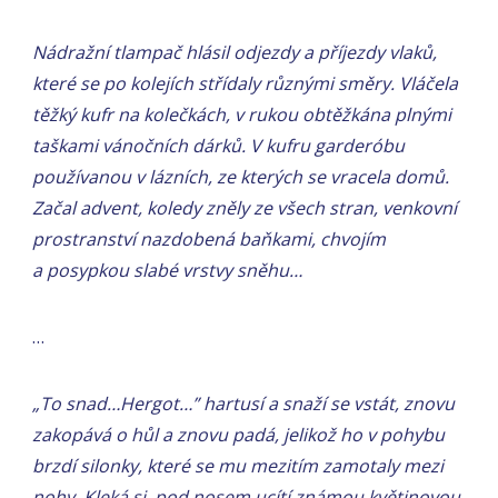
Nádražní tlampač hlásil odjezdy a příjezdy vlaků,
které se po kolejích střídaly různými směry. Vláčela
těžký kufr na kolečkách, v rukou obtěžkána plnými
taškami vánočních dárků. V kufru garderóbu
používanou v lázních, ze kterých se vracela domů.
Začal advent, koledy zněly ze všech stran, venkovní
prostranství nazdobená baňkami, chvojím
a posypkou slabé vrstvy sněhu…
…
„To snad…Hergot…” hartusí a snaží se vstát, znovu
zakopává o hůl a znovu padá, jelikož ho v pohybu
brzdí silonky, které se mu mezitím zamotaly mezi
nohy. Kleká si, pod nosem ucítí známou květinovou