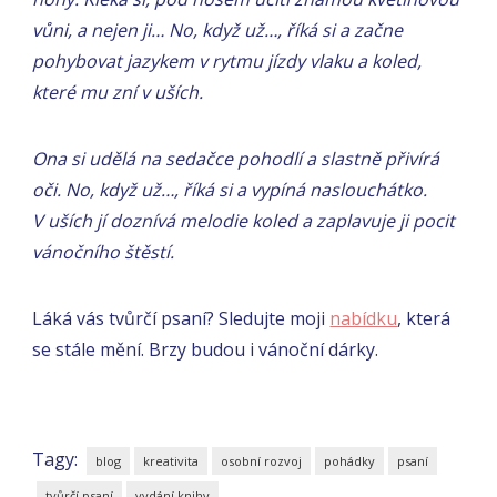
vůni, a nejen ji… No, když už…, říká si a začne
pohybovat jazykem v rytmu jízdy vlaku a koled,
které mu zní v uších.
Ona si udělá na sedačce pohodlí a slastně přivírá
oči. No, když už…, říká si a vypíná naslouchátko.
V uších jí doznívá melodie koled a zaplavuje ji pocit
vánočního štěstí.
Láká vás tvůrčí psaní? Sledujte moji
nabídku
, která
se stále mění. Brzy budou i vánoční dárky.
Tagy:
blog
kreativita
osobní rozvoj
pohádky
psaní
tvůrčí psaní
vydání knihy