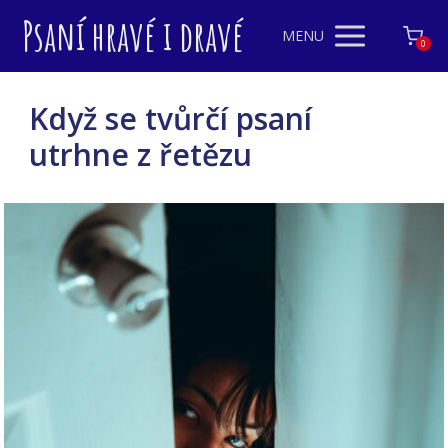
Psaní hravé i dravé
MENU
0
Když se tvůrčí psaní
utrhne z řetězu