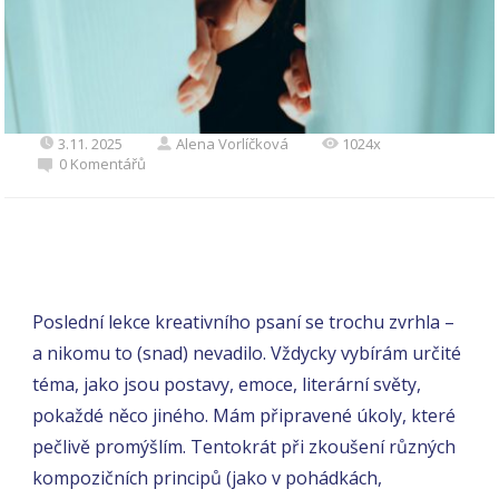
3.11. 2025
Alena Vorlíčková
1024x
0 Komentářů
Poslední lekce kreativního psaní se trochu zvrhla –
a nikomu to (snad) nevadilo. Vždycky vybírám určité
téma, jako jsou postavy, emoce, literární světy,
pokaždé něco jiného. Mám připravené úkoly, které
pečlivě promýšlím. Tentokrát při zkoušení různých
kompozičních principů (jako v pohádkách,