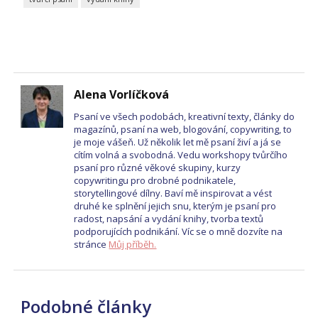
Alena Vorlíčková
Psaní ve všech podobách, kreativní texty, články do
magazínů, psaní na web, blogování, copywriting, to
je moje vášeň. Už několik let mě psaní živí a já se
cítím volná a svobodná. Vedu workshopy tvůrčího
psaní pro různé věkové skupiny, kurzy
copywritingu pro drobné podnikatele,
storytellingové dílny. Baví mě inspirovat a vést
druhé ke splnění jejich snu, kterým je psaní pro
radost, napsání a vydání knihy, tvorba textů
podporujících podnikání. Víc se o mně dozvíte na
stránce
Můj příběh.
Podobné články