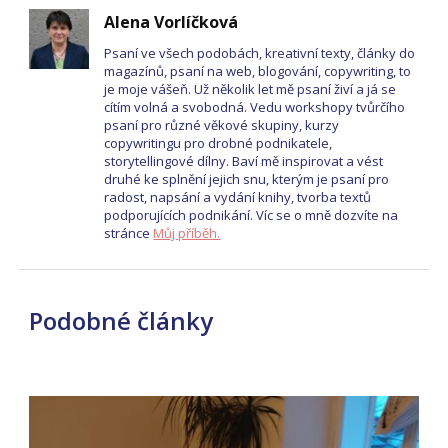
Alena Vorlíčková
Psaní ve všech podobách, kreativní texty, články do
magazínů, psaní na web, blogování, copywriting, to
je moje vášeň. Už několik let mě psaní živí a já se
cítím volná a svobodná. Vedu workshopy tvůrčího
psaní pro různé věkové skupiny, kurzy
copywritingu pro drobné podnikatele,
storytellingové dílny. Baví mě inspirovat a vést
druhé ke splnění jejich snu, kterým je psaní pro
radost, napsání a vydání knihy, tvorba textů
podporujících podnikání. Víc se o mně dozvíte na
stránce
Můj příběh.
Podobné články