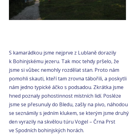
S kamarádkou jsme nejprve z Lublaně dorazily
k Bohinjskému jezeru. Tak moc tehdy pršelo, že
jsme si vůbec nemohly rozdělat stan. Proto nám
pomohli skauti, kteří tam zrovna tábořili, a poskytli
nám jedno typické áčko s podsadou. Zkrátka jsme
hned poznaly pohostinnost místních lidí. Posléze
jsme se přesunuly do Bledu, zašly na pivo, náhodou
se seznámily s jedním klukem, se kterým jsme druhý
den vyrazily na skvělou túru Vogel – Črna Prst
ve Spodních bohinjských horách.