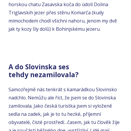
horskou chatu Zasavska koča do údolí Dolina
Triglavskih jezer přes stěnu Komarča (kudy
mimochodem chodí všichni nahoru, jenom my dvě
jak ty kozy šly dolů) k Bohinjskému jezeru.
A do Slovinska ses
tehdy nezamilovala?
Samozřejmě nás tenkrát s kamarádkou Slovinsko
nadchlo. Nemůžu ale říct, že jsem se do Slovinska
zamilovala. Jako česká turistka jsem si vyloženě
sedla na zadek, jak je to tu hezké, příjemní
obyvatelé, čisté prostředí…časem, jak tu člověk žije
a je součástí běžného dne, vystřízliví. Lidé mají