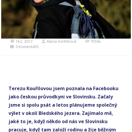
14.2. 2017
Alena Vorlíčková
7550x
0 Komentářů
Terezu Kouřilovou jsem poznala na Facebooku
jako českou průvodkyni ve Slovinsku. Začaly
jsme si spolu psát a letos plánujeme společný
výlet v okolí Bledského jezera. Zajímalo mě,
jaké to je, když někdo od nás ve Slovinsku
pracuje, když tam založí rodinu a žije běžným