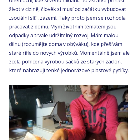
onemocní, kde seženu hlídání….to zkrátka přináší
život v cizině, člověk si musí od začátku vybudovat
„sociální síť“, zázemí. Taky proto jsem se rozhodla
pracovat z domu. Mým životním tématem jsou
odpadky a trvale udržitelný rozvoj. Mám malou
dílnu (rozumějte doma v obýváku), kde přešívám
staré rifle do nových výrobků. Momentálně jsem ale
zcela pohlcena výrobou sáčků ze starých záclon,
které nahrazují tenké jednorázové plastové pytlíky.