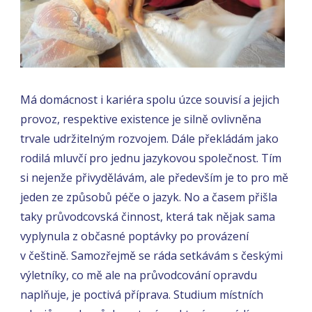
Má domácnost i kariéra spolu úzce souvisí a jejich
provoz, respektive existence je silně ovlivněna
trvale udržitelným rozvojem. Dále překládám jako
rodilá mluvčí pro jednu jazykovou společnost. Tím
si nejenže přivydělávám, ale především je to pro mě
jeden ze způsobů péče o jazyk. No a časem přišla
taky průvodcovská činnost, která tak nějak sama
vyplynula z občasné poptávky po provázení
v češtině. Samozřejmě se ráda setkávám s českými
výletníky, co mě ale na průvodcování opravdu
naplňuje, je poctivá příprava. Studium místních