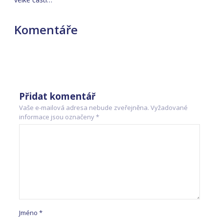
Komentáře
Přidat komentář
Vaše e-mailová adresa nebude zveřejněna.
Vyžadované
informace jsou označeny
*
Jméno
*