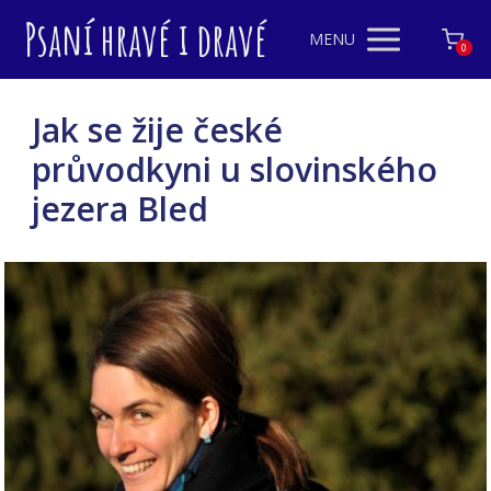
Psaní hravé i dravé
MENU
0
Jak se žije české
průvodkyni u slovinského
jezera Bled