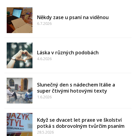
Někdy zase u psaní na viděnou
6.7.2026
Láska v různých podobách
4.6.2026
Slunečný den s nádechem Itálie a
super čtivými hotovými texty
1.6.2026
Když se dvacet let praxe ve školství
potká s dobrovolným tvůrčím psaním
28.5.2026