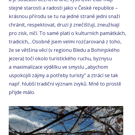
stejné starosti a radosti jako v České republice –
krásnou přírodu se tu na jedné straně jedni snaží
chránit, respektovat, druzí ji znečišťují, zneužívají
pro zisk, ničí. To samé platí o kulturních památkách,
tradicích,…Osobně jsem velmi rozčarovaná z toho,
že se většina věcí (v regionu Bledu a Bohinjského
jezera) točí okolo turistického ruchu, byznysu
a maximalizace výdělku ve smyslu „abychom
uspokojili zájmy a potřeby turisty“ a ztrácí se tak
např. hlubší tradiční význam zvyků. Mně to prostě
přijde málo.