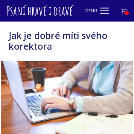
Psaní hravé i dravé
MENU
0
Jak je dobré míti svého
korektora