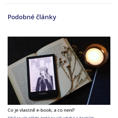
Podobné články
Co je vlastně e-book, a co není?
Když se vás někdo zeptá na váš vztah k e-bookům,