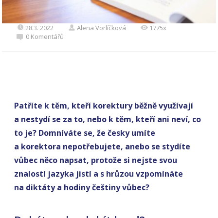
28.3. 2022
Alena Vorlíčková
1775x
0 Komentářů
Patříte k těm, kteří korektury běžně využívají
a nestydí se za to, nebo k těm, kteří ani neví, co
to je? Domníváte se, že česky umíte
a korektora nepotřebujete, anebo se stydíte
vůbec něco napsat, protože si nejste svou
znalostí jazyka jistí a s hrůzou vzpomínáte
na diktáty a hodiny češtiny vůbec?