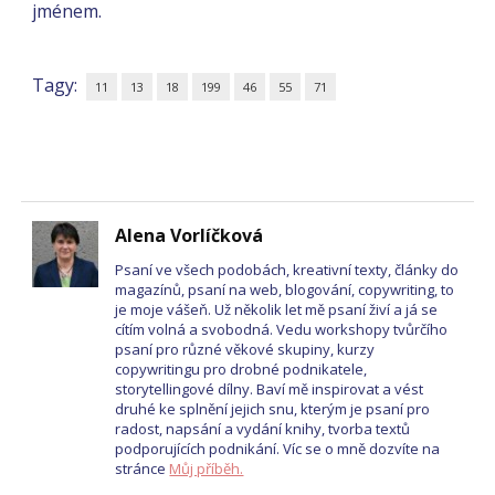
jménem.
Tagy:
11
13
18
199
46
55
71
Alena Vorlíčková
Psaní ve všech podobách, kreativní texty, články do
magazínů, psaní na web, blogování, copywriting, to
je moje vášeň. Už několik let mě psaní živí a já se
cítím volná a svobodná. Vedu workshopy tvůrčího
psaní pro různé věkové skupiny, kurzy
copywritingu pro drobné podnikatele,
storytellingové dílny. Baví mě inspirovat a vést
druhé ke splnění jejich snu, kterým je psaní pro
radost, napsání a vydání knihy, tvorba textů
podporujících podnikání. Víc se o mně dozvíte na
stránce
Můj příběh.