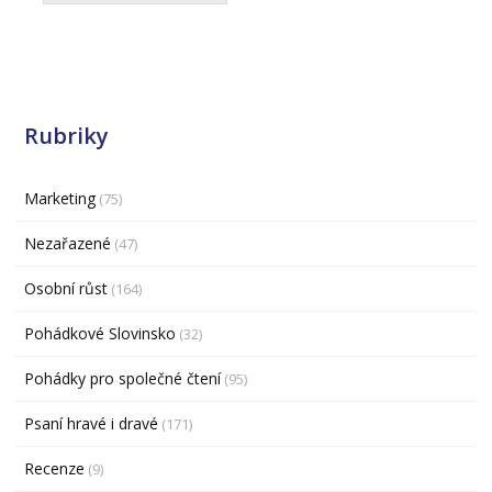
Rubriky
Marketing
(75)
Nezařazené
(47)
Osobní růst
(164)
Pohádkové Slovinsko
(32)
Pohádky pro společné čtení
(95)
Psaní hravé i dravé
(171)
Recenze
(9)