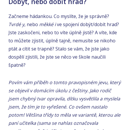
Dobýt, nebo dobít hrad?
Začneme hádankou. Co myslíte, že je správně?
Tvrdé y
, nebo
měkké i
ve spojení dobýt/dobít hrad?
Jste zaskočeni, nebo to víte úplně jistě? A víte, kde
to můžete zjistit, úplně tajně, nemusíte se nikoho
ptát a cítit se trapně? Stalo se vám, že jste jako
dospělí zjistili, že jste se něco ve škole naučili
špatně?
Povím vám příběh o tomto pravopisném jevu, který
se objevil v domácím úkolu z češtiny. Jako rodič
jsem chybný tvar opravila, dítku vysvětlila a myslela
jsem, že tím je to vyřešené. Co ovšem nastalo
potom! Většina třídy to měla ve variantě, kterou ale
paní učitelka (sama se nahlas označovala