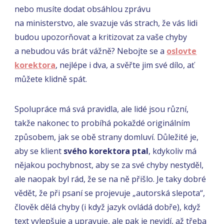
nebo musíte dodat obsáhlou zprávu
na ministerstvo, ale svazuje vás strach, že vás lidi
budou upozorňovat a kritizovat za vaše chyby
a nebudou vás brát vážně? Nebojte se a
oslovte
korektora
, nejlépe i dva, a svěřte jim své dílo, ať
můžete klidně spát.
Spolupráce má svá pravidla, ale lidé jsou různí,
takže nakonec to probíhá pokaždé originálním
způsobem, jak se obě strany domluví. Důležité je,
aby se klient
svého korektora ptal
, kdykoliv má
nějakou pochybnost, aby se za své chyby nestyděl,
ale naopak byl rád, že se na ně přišlo. Je taky dobré
vědět, že při psaní se projevuje „autorská slepota“,
člověk dělá chyby (i když jazyk ovládá dobře), když
text vylepšuje a upravuje, ale pak je nevidí, až třeba