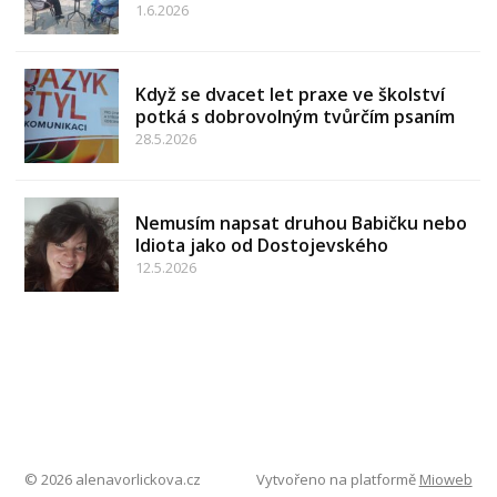
1.6.2026
Když se dvacet let praxe ve školství
potká s dobrovolným tvůrčím psaním
28.5.2026
Nemusím napsat druhou Babičku nebo
Idiota jako od Dostojevského
12.5.2026
© 2026 alenavorlickova.cz
Vytvořeno na platformě
Mioweb