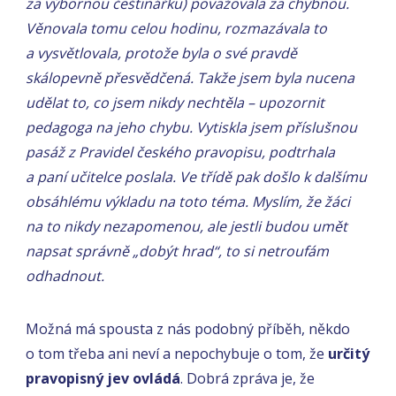
za výbornou češtinářku) považovala za chybnou.
Věnovala tomu celou hodinu, rozmazávala to
a vysvětlovala, protože byla o své pravdě
skálopevně přesvědčená. Takže jsem byla nucena
udělat to, co jsem nikdy nechtěla – upozornit
pedagoga na jeho chybu. Vytiskla jsem příslušnou
pasáž z Pravidel českého pravopisu, podtrhala
a paní učitelce poslala. Ve třídě pak došlo k dalšímu
obsáhlému výkladu na toto téma. Myslím, že žáci
na to nikdy nezapomenou, ale jestli budou umět
napsat správně „dobýt hrad“, to si netroufám
odhadnout.
Možná má spousta z nás podobný příběh, někdo
o tom třeba ani neví a nepochybuje o tom, že
určitý
pravopisný jev ovládá
. Dobrá zpráva je, že