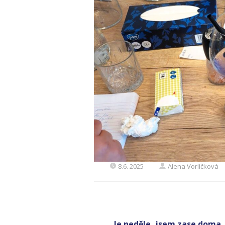
8.6. 2025
Alena Vorlíčková
Je neděle, jsem zase doma, v