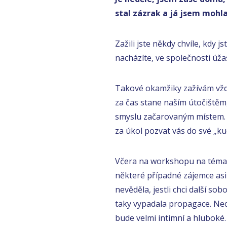
stal zázrak a já jsem mohla
Zažili jste někdy chvíle, kdy j
nacházíte, ve společnosti úža
Takové okamžiky zažívám vž
za čas stane naším útočištěm,
smyslu začarovaným místem. (
za úkol pozvat vás do své „ku
Včera na workshopu na tém
některé případné zájemce asi (
nevěděla, jestli chci další so
taky vypadala propagace. Nech
bude velmi intimní a hluboké.