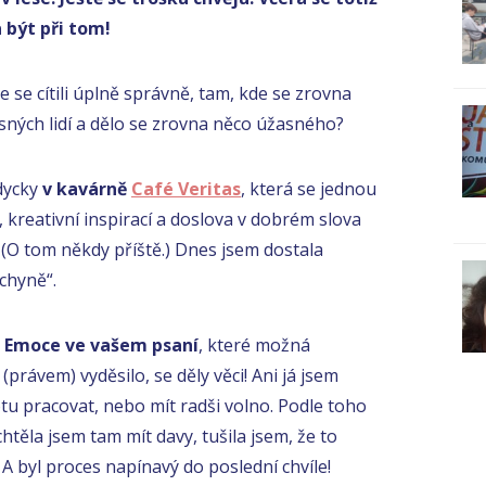
 být při tom!
ste se cítili úplně správně, tam, kde se zrovna
sných lidí a dělo se zrovna něco úžasného?
dycky
v kavárně
Café Veritas
, která se jednou
 kreativní inspirací a doslova v dobrém slova
O tom někdy příště.) Dnes jsem dostala
chyně“.
a
Emoce ve vašem psaní
, které možná
právem) vyděsilo, se děly věci! Ani já jsem
botu pracovat, nebo mít radši volno. Podle toho
těla jsem tam mít davy, tušila jsem, že to
 A byl proces napínavý do poslední chvíle!