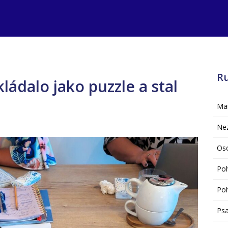
R
ládalo jako puzzle a stal
Mar
Ne
Oso
Po
Poh
Psa