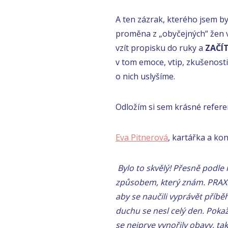
A ten zázrak, kterého jsem by
proměna z „obyčejných“ žen ve
vzít propisku do ruky a
ZAČÍ
v tom emoce, vtip, zkušenosti
o nich uslyšíme.
Odložím si sem krásné refere
Eva Pitnerová
, kartářka a ko
Bylo to skvělý!
Přesně podle 
způsobem, který znám.
PRAXÍ
aby se naučili vyprávět příbě
duchu se nesl celý den.
Pokaž
se nejprve vynořily obavy, tak