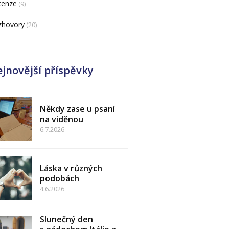
cenze
(9)
zhovory
(20)
jnovější příspěvky
Někdy zase u psaní
na viděnou
6.7.2026
Láska v různých
podobách
4.6.2026
Slunečný den