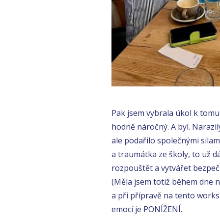
Pak jsem vybrala úkol k tomu
hodně náročný. A byl. Narazi
ale podařilo společnými silam
a traumátka ze školy, to už d
rozpouštět a vytvářet bezpečn
(Měla jsem totiž během dne 
a při přípravě na tento worksho
emocí je PONÍŽENÍ.