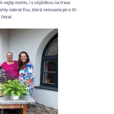
 nejlíp mohlo, i s objížďkou na trase
hly nabrat Evu, která nemusela jet o tři
 čekat.