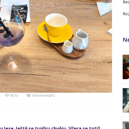
Re
Ro
Ne
951x
0 Komentářů
 lese. Ještě se trošku chvěju. Včera se totiž