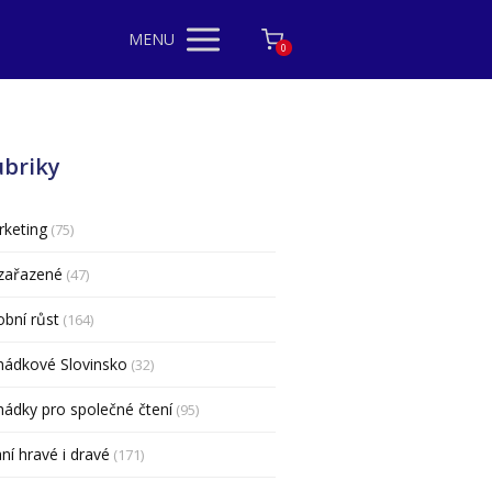
MENU
0
ubriky
keting
(75)
zařazené
(47)
bní růst
(164)
hádkové Slovinsko
(32)
ádky pro společné čtení
(95)
ní hravé i dravé
(171)