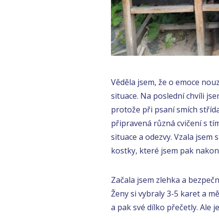
Věděla jsem, že o emoce nou
situace. Na poslední chvíli j
protože při psaní smích střída
připravená různá cvičení s tí
situace a odezvy. Vzala jsem 
kostky, které jsem pak nakon
Začala jsem zlehka a bezpeč
Ženy si vybraly 3-5 karet a m
a pak své dílko přečetly. Ale