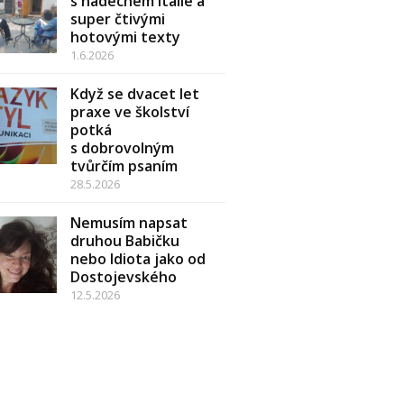
s nádechem Itálie a
super čtivými
hotovými texty
1.6.2026
Když se dvacet let
praxe ve školství
potká
s dobrovolným
tvůrčím psaním
28.5.2026
Nemusím napsat
druhou Babičku
nebo Idiota jako od
Dostojevského
12.5.2026