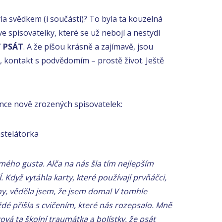
la svědkem (i součástí)? To byla ta kouzelná
 spisovatelky, které se už nebojí a nestydí
T PSÁT
. A že píšou krásně a zajímavě, jsou
, kontakt s podvědomím – prostě život. Ještě
nce nově zrozených spisovatelek:
nstelátorka
mého gusta. Alča na nás šla tím nejlepším
.
Když vytáhla karty, které používají prvňáčci,
hy, věděla jsem, že jsem doma!
V tomhle
dé přišla s cvičením, které nás rozepsalo.
Mně
ová ta školní traumátka a bolístky, že psát