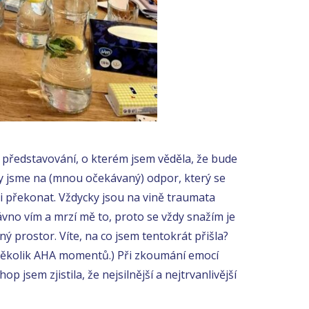
 představování, o kterém jsem věděla, že bude
ly jsme na (mnou očekávaný) odpor, který se
i překonat. Vždycky jsou na vině traumata
ávno vím a mrzí mě to, proto se vždy snažím je
ý prostor. Víte, na co jsem tentokrát přišla?
několik AHA momentů.) Při zkoumání emocí
p jsem zjistila, že nejsilnější a nejtrvanlivější