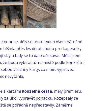
ze nebude, děly se tento týden všem náročné
sem běžela přes les do obchodu pro kapesníky,
jí slzy a tady se to dalo očekávat. Měla jsem
m, že budu vybírat až na místě podle konkrétní
s sebou všechny karty, co mám, vyprávěcí
ec nevytáhla.
ně s kartami
Kouzelná cesta
, měly premiéru.
ěly za úkol vyprávět pohádku. Rozepsaly se
 ještě se pořádně nepředstavily. Záměrně.