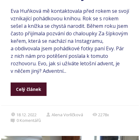
Eva Huňková mě kontaktovala před rokem se svojí
vznikající pohádkovou knihou. Rok se s rokem
sešel a knížka se chystá narodit. Během roku jsem
často přijímala pozvání do chaloupky Za šípkovým
keřem, která se nachází na Instagramu,
a obdivovala jsem pohádkové fotky paní Evy. Pár
z nich nám pro potěšení poslala k tomuto
rozhovoru. Evo, jak si užíváte letošní advent, je
v něčem jiný? Adventní...
Celý článek
18.12. 2022
Alena Vorlíčková
2278x
0
Komentářů