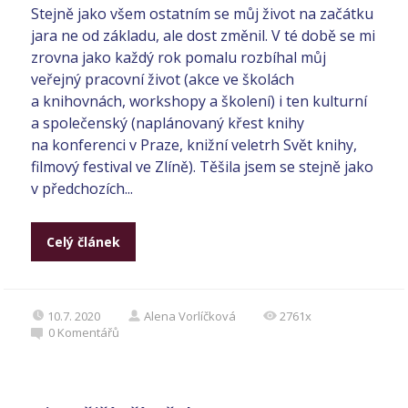
Stejně jako všem ostatním se můj život na začátku
jara ne od základu, ale dost změnil. V té době se mi
zrovna jako každý rok pomalu rozbíhal můj
veřejný pracovní život (akce ve školách
a knihovnách, workshopy a školení) i ten kulturní
a společenský (naplánovaný křest knihy
na konferenci v Praze, knižní veletrh Svět knihy,
filmový festival ve Zlíně). Těšila jsem se stejně jako
v předchozích...
Celý článek
10.7. 2020
Alena Vorlíčková
2761x
0
Komentářů