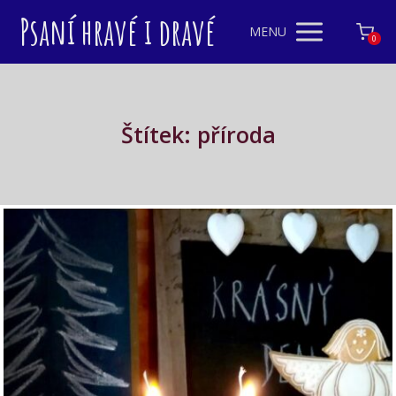
Psaní hravé i dravé
MENU
0
Štítek: příroda