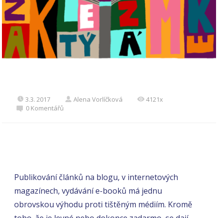
3.3. 2017
Alena Vorlíčková
4121x
0 Komentářů
Publikování článků na blogu, v internetových
magazínech, vydávání e-booků má jednu
obrovskou výhodu proti tištěným médiím. Kromě
toho, že je levné nebo dokonce zadarmo, se dají