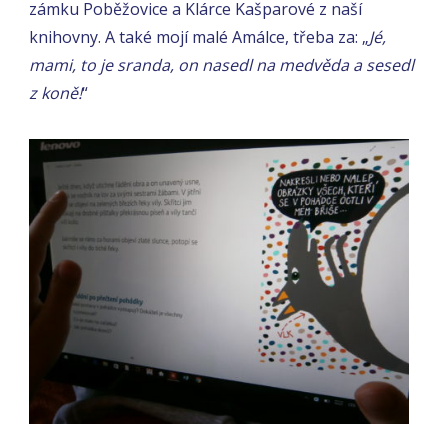
zámku Poběžovice a Klárce Kašparové z naší
knihovny. A také mojí malé Amálce, třeba za: „
Jé,
mami, to je sranda, on nasedl na medvěda a sesedl
z koně!
“