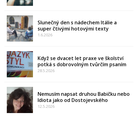
Slunečný den s nádechem Itálie a
super čtivými hotovými texty
1.6.2026
Když se dvacet let praxe ve školství
potká s dobrovolným tvůrčím psaním
28.5.2026
Nemusím napsat druhou Babičku nebo
Idiota jako od Dostojevského
12.5.2026