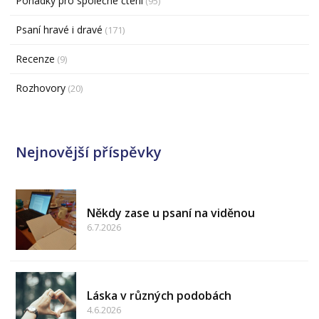
Pohádky pro společné čtení
(95)
Psaní hravé i dravé
(171)
Recenze
(9)
Rozhovory
(20)
Nejnovější příspěvky
Někdy zase u psaní na viděnou
6.7.2026
Láska v různých podobách
4.6.2026