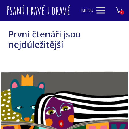
Psaní hravé i dravé
MENU
0
První čtenáři jsou
nejdůležitější