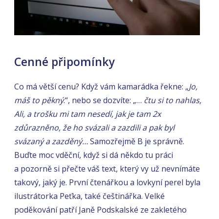
Cenné připomínky
Co má větší cenu? Když vám kamarádka řekne: „
Jo,
máš to pěkný
.“, nebo se dozvíte: „…
čtu si to nahlas,
Ali, a trošku mi tam nesedí, jak je tam 2x
zdůrazněno, že ho svázali a zazdili a pak byl
svázaný a zazděný…
Samozřejmě B je správně.
Buďte moc vděční, když si dá někdo tu práci
a pozorně si přečte váš text, který vy už nevnímáte
takový, jaký je. První čtenářkou a lovkyní perel byla
ilustrátorka Peťka, také češtinářka. Velké
poděkování patří Janě Podskalské ze zakletého