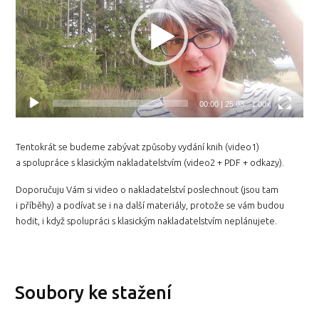
00:00
|
25:03
1.00x
Tentokrát se budeme zabývat způsoby vydání knih (video1)
a spolupráce s klasickým nakladatelstvím (video2 + PDF + odkazy).
Doporučuju Vám si video o nakladatelství poslechnout (jsou tam
i příběhy) a podívat se i na další materiály, protože se vám budou
hodit, i když spolupráci s klasickým nakladatelstvím neplánujete.
Soubory ke stažení