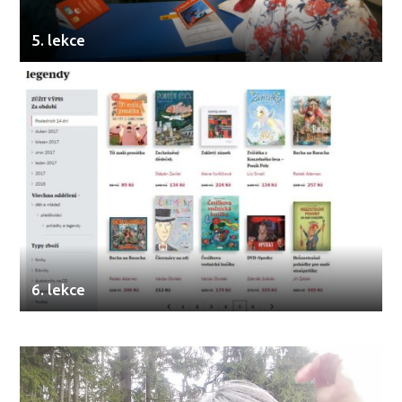
5. lekce
6. lekce
Video
přehrávač