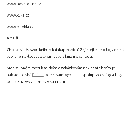
www.novaforma.cz
www.klika.cz
www.bookla.cz
a další.
Chcete vidět svou knihu v knihkupectvích? Zajímejte se o to, zda má
vybrané nakladatelství smlouvu s knižní distribucí.
Mezistupněm mezi klasickým a zakázkovým nakladatelstvím je
nakladatelství
Pointa
, kde si sami vyberete spolupracovníky a taky
peníze na vydání knihy v kampani.