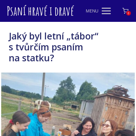
Psaní hravé i dravé
MENU
0
Jaký byl letní „tábor“
s tvůrčím psaním
na statku?