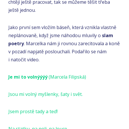
chtějí ještě pracovat, tak se můžeme těšit třeba
ještě jednou.
Jako první sem vložím báseň, která vznikla vlastně
neplánovaně, když jsme náhodou mluvily o
slam
poetry
. Marcelka nám ji rovnou zarecitovala a koně
v pozadí napjatě poslouchali. Podařilo se nám
i natočit video.
Je mi to volnýýýý
(Marcela Filipská)
Jsou mi volný myšlenky, šaty i svět.
Jsem prostě tady a teď!
Na statku, na poli, na louce,