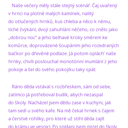
Naše večery měly stále stejný scénář. Čaj uvařený
v hrnci na plotně malých kamínek, nalitý
do otlučených hrnků, kus chleba a něco k němu,
tiché žvýkání, dvojí zahuhlání něčeho, co znělo jako
„dobrou noc“ a jeho belhavé kroky směrem ke
komůrce, doprovázené šoupáním jeho rozedraných
bačkor po dřevěné podlaze. Já potom oplách’ naše
hrnky, chvíli poslouchal monotónní mumlání z jeho
pokoje a šel do svého pokojíku taky spát.
Ráno děda vstával s rozbřeskem, sám od sebe,
zatímco já potřeboval budík, abych nezaspal
do školy. Nacházel jsem dědu zase v kuchyni, jak
tam sedí u svého kafe. Na mě čekal hrnek s čajem
a čerstvé rohlíky, pro které už stihl děda zajít
do krámu ve vesnici. Po snídani jsem mizel do školy