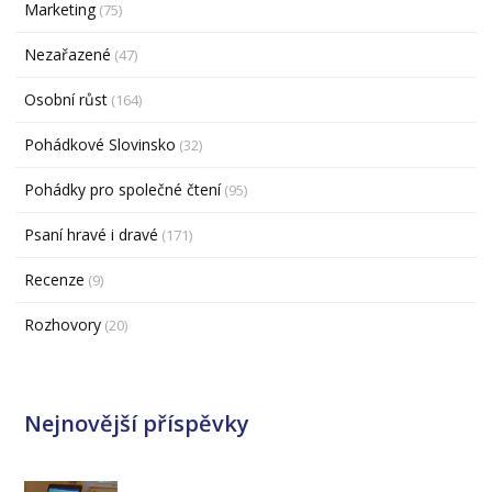
Marketing
(75)
Nezařazené
(47)
Osobní růst
(164)
Pohádkové Slovinsko
(32)
Pohádky pro společné čtení
(95)
Psaní hravé i dravé
(171)
Recenze
(9)
Rozhovory
(20)
Nejnovější příspěvky