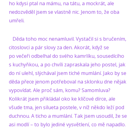
ho kdysi ptal na mámu, na tátu, a mockrát, ale
nedozvěděl jsem se vlastně nic. Jenom to, že oba
umřeli.
Děda toho moc nenamluvil. Vystačil si s bručením,
citoslovci a pár slovy za den. Akorát, když se
po večeři odbelhal do svého kamrlíku, sousedícího
s kuchyňkou, a po chvíli zapraskala jeho postel, jak
do ní ulehl, slýchával jsem tiché mumlání. Jako by se
děda přece jenom potřeboval na sklonku dne nějak
vypovídat. Ale proč sám, komu? Samomluva?
Kolikrát jsem přikládal oko ke klíčové dírce, ale
všude tma, jen silueta postele, v níž někdo leží pod
duchnou. A ticho a mumlání. Tak jsem usoudil, že se
asi modlí – to bylo jediné vysvětlení, co mě napadlo.