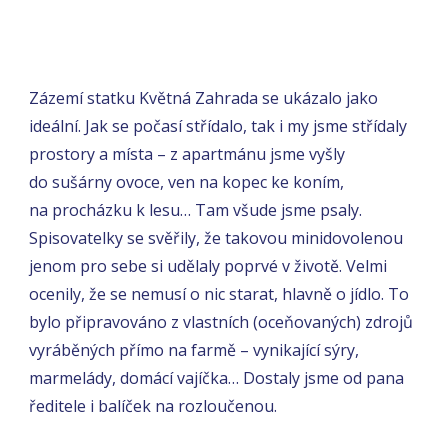
Zázemí statku Květná Zahrada se ukázalo jako
ideální. Jak se počasí střídalo, tak i my jsme střídaly
prostory a místa – z apartmánu jsme vyšly
do sušárny ovoce, ven na kopec ke koním,
na procházku k lesu… Tam všude jsme psaly.
Spisovatelky se svěřily, že takovou minidovolenou
jenom pro sebe si udělaly poprvé v životě. Velmi
ocenily, že se nemusí o nic starat, hlavně o jídlo. To
bylo připravováno z vlastních (oceňovaných) zdrojů
vyráběných přímo na farmě – vynikající sýry,
marmelády, domácí vajíčka… Dostaly jsme od pana
ředitele i balíček na rozloučenou.