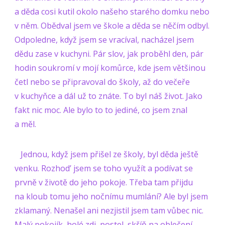
a děda cosi kutil okolo našeho starého domku nebo
v něm. Obědval jsem ve škole a děda se něčím odbyl.
Odpoledne, když jsem se vracíval, nacházel jsem
dědu zase v kuchyni. Pár slov, jak proběhl den, pár
hodin soukromí v mojí komůrce, kde jsem většinou
četl nebo se připravoval do školy, až do večeře
v kuchyňce a dál už to znáte. To byl náš život. Jako
fakt nic moc. Ale bylo to to jediné, co jsem znal
a měl.
Jednou, když jsem přišel ze školy, byl děda ještě
venku. Rozhod’ jsem se toho využít a podívat se
prvně v životě do jeho pokoje. Třeba tam přijdu
na kloub tomu jeho nočnímu mumlání? Ale byl jsem
zklamaný. Nenašel ani nezjistil jsem tam vůbec nic.
Malý pokojík, holé zdi, postel, skříň na oblečení