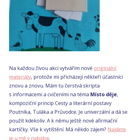
Na každou živou akci vytvářím nové
originální
materiály
, protože mi přicházejí někteří účastníci
znovu a znovu. Mám tu čerstvá skripta
s informacemi a cvičeními na téma
Místo děje
,
kompoziční princip Cesty a literární postavy
Poutníka, Tuláka a Průvodce. Je univerzální a dá se
použít kdekoliv. A k němu ještě nové afirmační
kartičky. Vše k vytištění. Má někdo zájem?
Najdete
je u mě v nabídce
.