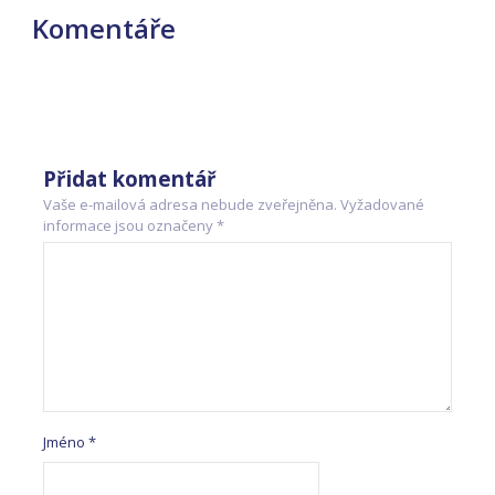
Komentáře
Přidat komentář
Vaše e-mailová adresa nebude zveřejněna.
Vyžadované
informace jsou označeny
*
Jméno
*