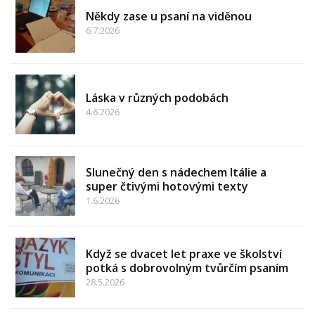
Někdy zase u psaní na viděnou
6.7.2026
Láska v různých podobách
4.6.2026
Slunečný den s nádechem Itálie a
super čtivými hotovými texty
1.6.2026
Když se dvacet let praxe ve školství
potká s dobrovolným tvůrčím psaním
28.5.2026