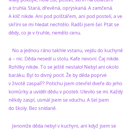
a truhla. Stará, dřevěná, oprýskaná. A zamčená.
A klíč nikde. Ani pod polštářem, ani pod postelí, a ve
skříni se mi hledat nechtělo. Radši jsem šel. Ptát se
dědy, co je v truhle, nemělo cenu.
No a jednou ráno takhle vstanu, vejdu do kuchyně
a – nic. Děda nesedí u stolu. Kafe nevoní. Čaj nikde.
Rohlíky nikde. To se ještě nestalo! Nebyl ani okolo
baráku. Byl to divný pocit. Že by děda poprvé
v životě zaspal?? Potichu jsem otevřel dveře do jeho
komůrky a uviděl dědu v posteli. Ulevilo se mi. Každý
někdy zaspí, usmál jsem se vduchu. A šel jsem
do školy. Bez snídaně.
Jenomže děda nebyl v kuchyni, ani když jsem se