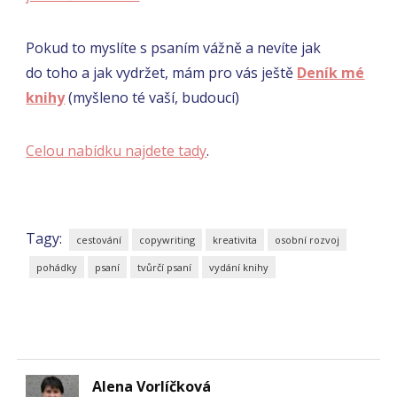
Pokud to myslíte s psaním vážně a nevíte jak
do toho a jak vydržet, mám pro vás ještě
Deník mé
knihy
(myšleno té vaší, budoucí)
Celou nabídku najdete tady
.
Tagy:
cestování
copywriting
kreativita
osobní rozvoj
pohádky
psaní
tvůrčí psaní
vydání knihy
Alena Vorlíčková