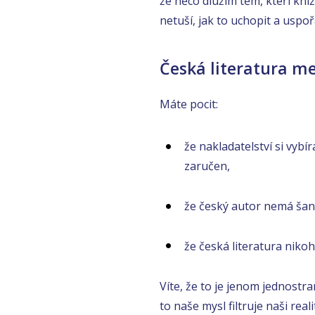
že něco dlužím těm, kteří kníž
netuší, jak to uchopit a uspo
Česká literatura m
Máte pocit:
že nakladatelství si vybí
zaručen,
že český autor nemá šanc
že česká literatura niko
Víte, že to je jenom jednostra
to naše mysl filtruje naši real