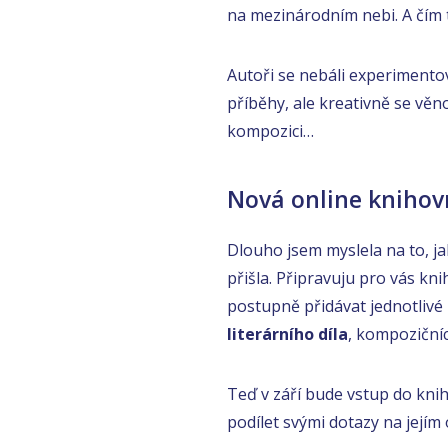
na mezinárodním nebi. A čím 
Autoři se nebáli experimentov
příběhy, ale kreativně se věno
kompozici…
Nová online knihov
Dlouho jsem myslela na to, ja
přišla. Připravuju pro vás k
postupně přidávat jednotlivé
literárního díla
, kompozičníc
Teď v září bude vstup do kni
podílet svými dotazy na jejím