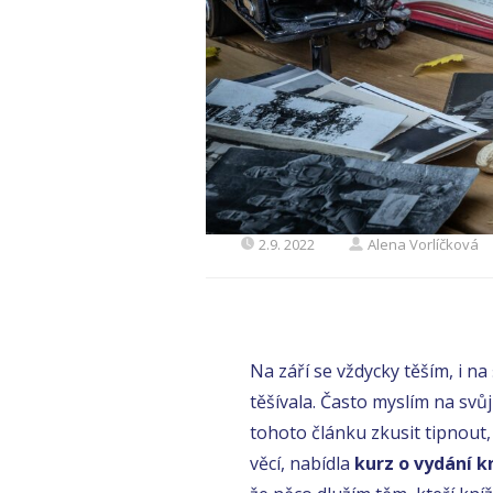
2.9. 2022
Alena Vorlíčková
Na září se vždycky těším, i n
těšívala. Často myslím na svů
tohoto článku zkusit tipnout, 
věcí, nabídla
kurz o vydání k