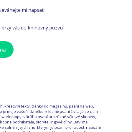
Neváhejte mi napsat!
, brzy vás do knihovny pozvu.
rma
, kreativní texty, články do magazínů, psaní na web,
o je moje vášeň. Už několik let mě psaní živí a já se cítím
 workshopy tvůrčího psaní pro různé věkové skupiny,
robné podnikatele, storytellingové dílny. Baví mě
ke splnění jejich snu, kterým je psaní pro radost, napsání