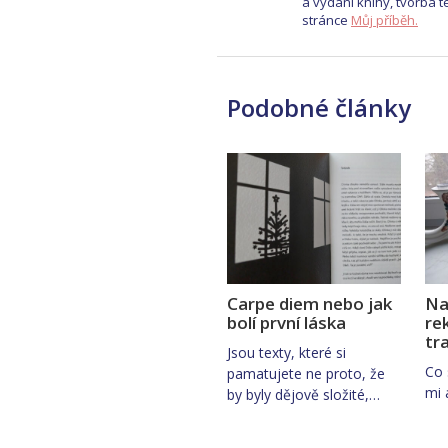
a vydání knihy, tvorba t
stránce
Můj příběh.
Podobné články
Carpe diem nebo jak
Na
bolí první láska
re
tr
Jsou texty, které si
Co 
pamatujete ne proto, že
mi 
by byly dějově složité,…