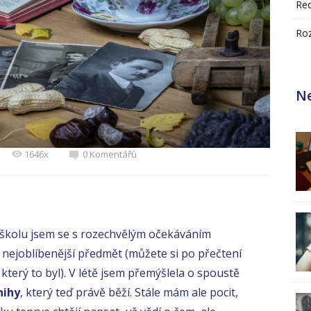
Re
Ro
Ne
1646x
0 Komentářů
a školu jsem se s rozechvělým očekáváním
j nejoblíbenější předmět (můžete si po přečtení
který to byl). V létě jsem přemýšlela o spoustě
nihy
, který teď právě běží. Stále mám ale pocit,