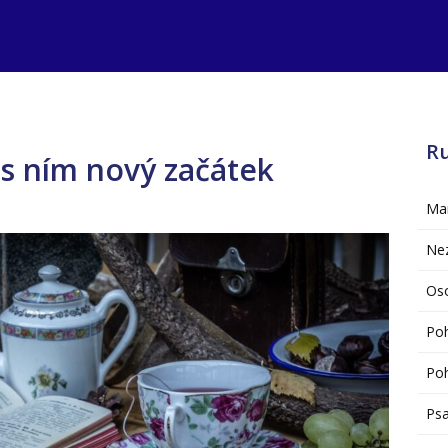
R
a s ním nový začátek
Mar
Ne
Oso
Po
Poh
Psa