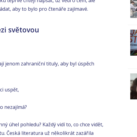
ku teprve chtějí napsat, už vědí o čem, ale
řádat, aby to bylo pro čtenáře zajímavé.
ezi světovou
rají jenom zahraniční tituly, aby byl úspěch
i uspět,
ho nezajímá?
nný úhel pohledu? Každý vidí to, co chce vidět,
itu. Česká literatura už několikrát zazářila