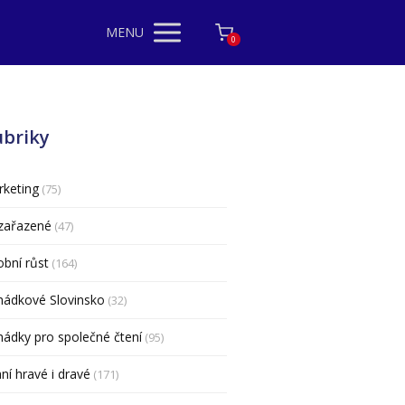
MENU
0
ubriky
keting
(75)
zařazené
(47)
bní růst
(164)
hádkové Slovinsko
(32)
ádky pro společné čtení
(95)
ní hravé i dravé
(171)