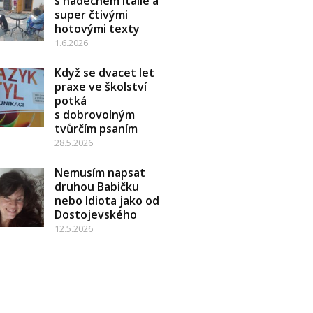
s nádechem Itálie a
super čtivými
hotovými texty
1.6.2026
Když se dvacet let
praxe ve školství
potká
s dobrovolným
tvůrčím psaním
28.5.2026
Nemusím napsat
druhou Babičku
nebo Idiota jako od
Dostojevského
12.5.2026