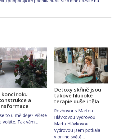
extů podporujících podnikání. Víc se o mně dozvíte na
Detoxy skříně jsou
 konci roku
takové hluboké
konstrukce a
terapie duše i těla
ansformace
Rozhovor s Martou
se to u mě děje? Píšete
Hlávkovou Vydrovou
a voláte. Tak vám…
Martu Hlávkovou
Vydrovou jsem potkala
v online světě…