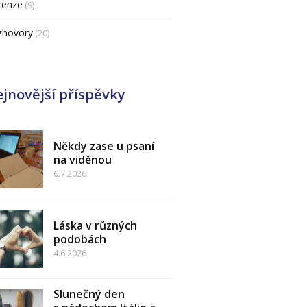
cenze
(9)
zhovory
(20)
jnovější příspěvky
Někdy zase u psaní
na viděnou
6.7.2026
Láska v různých
podobách
4.6.2026
Slunečný den