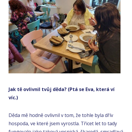
Jak tě ovlivnil tvůj děda? (Ptá se Eva, která ví
víc.)
Děda mě hodně ovlivnil v tom, že tohle byla dřív
hospoda, ve které jsem vyrostla. Třicet let to tady
fungovalo jako taková vesnická, škaredá, smradlavá