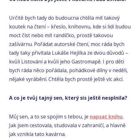
Určitě bych tady do budoucna chtěla mít takový
koutek na čtení – křeslo, knihovnu, kde si lidi budou
moct číst nebo mít randíčko, prostě takovou
zašívárnu. Pořádat autorské čtení, moc ráda bych
tady taky přivítala Lukáše Hejlíka ze dvou důvodů –
kvůli Listování a kvůli jeho Gastromapě. I pro děti
bych ráda něco pořádala, pohádkové dílny v neděli,
nějaké vyrábění. Chtěla bych prostě ještě víc akcí.
A co je tvůj tajný sen, který sis ještě nesplnila?
Můj sen, a to se spojím s tebou, je
napsat knihu
.
Jak jsem cestovala, studovala v zahraničí, a hlavně
jak vznikla tato kavárna.