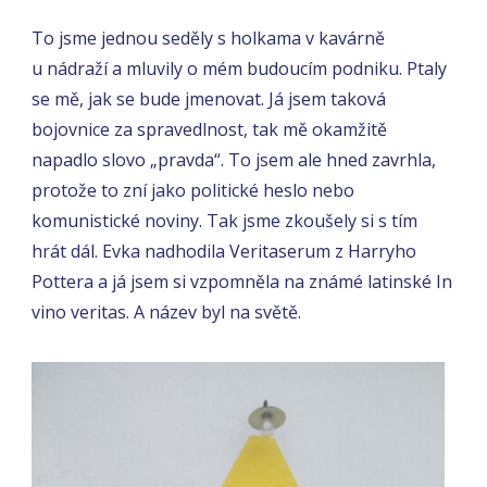
To jsme jednou seděly s holkama v kavárně
u nádraží a mluvily o mém budoucím podniku. Ptaly
se mě, jak se bude jmenovat. Já jsem taková
bojovnice za spravedlnost, tak mě okamžitě
napadlo slovo „pravda“. To jsem ale hned zavrhla,
protože to zní jako politické heslo nebo
komunistické noviny. Tak jsme zkoušely si s tím
hrát dál. Evka nadhodila Veritaserum z Harryho
Pottera a já jsem si vzpomněla na známé latinské In
vino veritas. A název byl na světě.