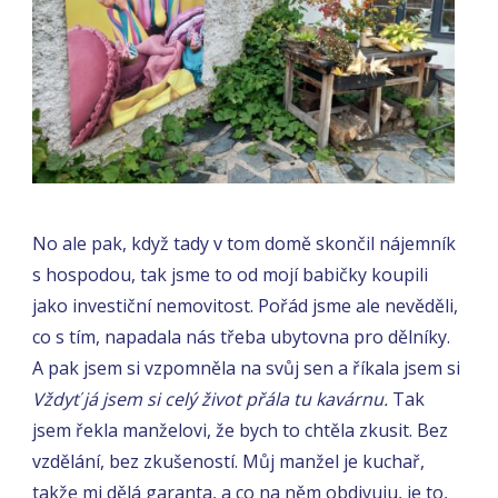
No ale pak, když tady v tom domě skončil nájemník
s hospodou, tak jsme to od mojí babičky koupili
jako investiční nemovitost. Pořád jsme ale nevěděli,
co s tím, napadala nás třeba ubytovna pro dělníky.
A pak jsem si vzpomněla na svůj sen a říkala jsem si
Vždyť já jsem si celý život přála tu kavárnu.
Tak
jsem řekla manželovi, že bych to chtěla zkusit. Bez
vzdělání, bez zkušeností. Můj manžel je kuchař,
takže mi dělá garanta, a co na něm obdivuju, je to,