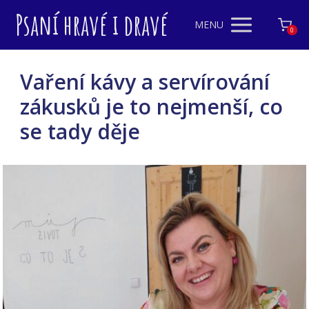
Psaní hravé i dravé
MENU
0
Vaření kávy a servírování
zákusků je to nejmenší, co
se tady děje