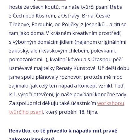
hosté ze všech koutů, na naše tvůrčí psaní třeba
z Čech pod Kosířem, z Ostravy, Brna, České
Třebové, Pardubic, od Poličky, z Jeseníků… a cítí se
tam jako doma. V krásném kreativním prostředí,
s výborným domácím jídlem (nejenom originálními
zákusky, ale i kváskovým chlebem, polévkami,
pomazánkami…), kvalitní kávou a s úžasnou péčí
usměvavé majitelky Renaty Kunstové. Už delší dobu
jsme spolu plánovaly rozhovor, protože mě moc
zajímalo, jak celý ten nápad a koncept vznikl. Teď,
k 1. výročí otevření, je naše povídání konečně tady.
Za spolupráci děkuju také účastnicím
workshopu
tvůrčího psaní
, který proběhl 18. října.
Renatko, co tě přivedlo k nápadu mít právě
takovou kavárnu?