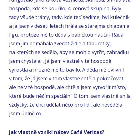
hospoda, kde se kouřilo, 4. cenová skupina. Byly
tady všude trámy, tady, kde teď sedíme, byl kulečník
a já jsem v deseti letech hrála se starejma chlapama
ligu, protože mě to děda s babičkou naučili. Ráda
jsem jim pomáhala zvedat židle a taburetky,
na kterých se sedělo, aby se mohlo vytřít, zahrádku
jsem chystala… Já jsem vlastně v té hospodě
vyrostla a hrozně mě to bavilo. A děda mě ovlivnil
v tom, že já jsem v tom vlastně chtěla pokračovat,
ale ne v té hospodě, ale chtěla jsem vytvořit místo,
které bude něčím speciální. O tom jsem vlastně snila
vždycky, že chci udělat něco pro lidi, ale nevěděla
jsem úplně co.
Jak vlastně vznikl název Café Veritas?