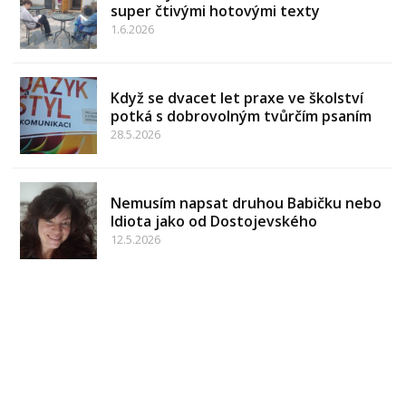
super čtivými hotovými texty
1.6.2026
Když se dvacet let praxe ve školství
potká s dobrovolným tvůrčím psaním
28.5.2026
Nemusím napsat druhou Babičku nebo
Idiota jako od Dostojevského
12.5.2026