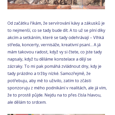
Od začátku říkám, že servírování kávy a zákusků je
to nejmenší, co se tady bude dít. A to už se plní díky
akcím a setkáním, které se tady odehrávají – Vlhká
středa, koncerty, vernisáže, kreativní psaní… A já
mám takovou radost, když vy si čtete, co jste tady
napsaly, když tu děláme konstelace a dějí se
zázraky. To mi pak pomáhá zvládnout dny, kdy je
tady prázdno a tržby nízké. Samozřejmě, že
potřebuju, aby mě to uživilo, zatím to zčásti
sponzoruju z mého podnikání v realitách, ale já vím,
že to prostě půjde. Nejdu na to přes čísla hlavou,
ale dělám to srdcem.