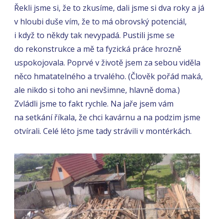
Řekli jsme si, že to zkusíme, dali jsme si dva roky a já
v hloubi duše vím, že to má obrovský potenciál,
i když to někdy tak nevypadá. Pustili jsme se
do rekonstrukce a mě ta fyzická práce hrozně
uspokojovala. Poprvé v životě jsem za sebou viděla
něco hmatatelného a trvalého. (Člověk pořád maká,
ale nikdo si toho ani nevšimne, hlavně doma.)
Zvládli jsme to fakt rychle. Na jaře jsem vám
na setkání říkala, že chci kavárnu a na podzim jsme
otvírali. Celé léto jsme tady strávili v montérkách.