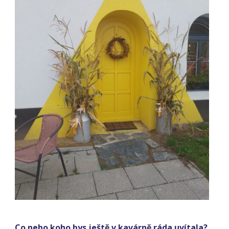
Co nebo koho bys ještě v kavárně ráda uvítala?