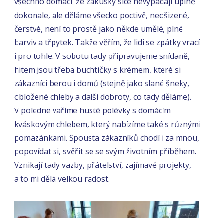
všechno domácí, že zákusky sice nevypadají úplně
dokonale, ale děláme všecko poctivě, neošizené,
čerstvé, není to prostě jako někde umělé, plné
barviv a třpytek. Takže věřím, že lidi se zpátky vrací
i pro tohle. V sobotu tady připravujeme snídaně,
hitem jsou třeba buchtičky s krémem, které si
zákazníci berou i domů (stejně jako slané šneky,
obložené chleby a další dobroty, co tady děláme).
V poledne vaříme husté polévky s domácím
kváskovým chlebem, který nabízíme také s různými
pomazánkami. Spousta zákazníků chodí i za mnou,
popovídat si, svěřit se se svým životním příběhem.
Vznikají tady vazby, přátelství, zajímavé projekty,
a to mi dělá velkou radost.