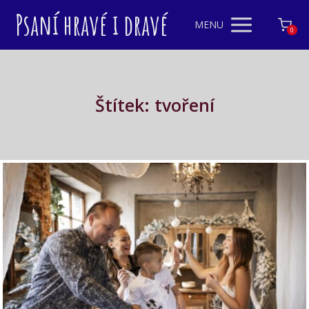
Psaní hravé i dravé
MENU
0
Štítek: tvoření