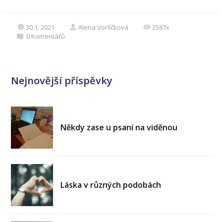
30.1. 2021
Alena Vorlíčková
2587x
0
Komentářů
Nejnovější příspěvky
Někdy zase u psaní na viděnou
Láska v různých podobách