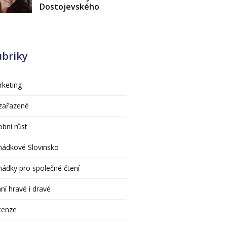
Dostojevského
ubriky
keting
zařazené
bní růst
hádkové Slovinsko
ádky pro společné čtení
ní hravé i dravé
cenze