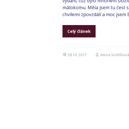
vydání, což bylo mnohem složitě
málokomu. Měla jsem tu čest sl
chvílemi zpovzdálí a moc jsem Ev
Celý článek
28.10. 2017
Alena Vorlíčkov