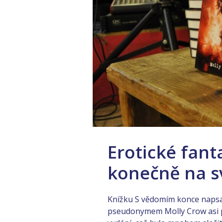
Erotické fant
konečně na s
Knížku S vědomím konce napsa
pseudonymem Molly Crow asi p