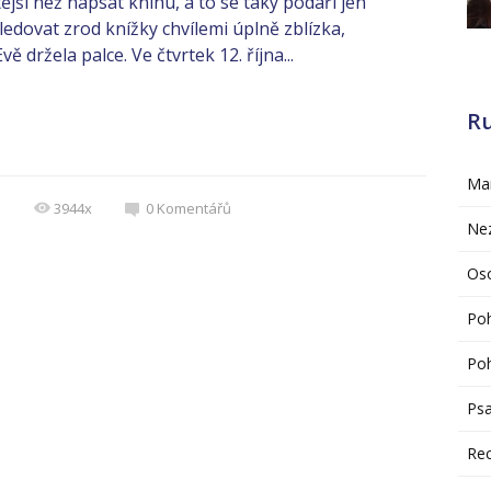
jší než napsat knihu, a to se taky podaří jen
edovat zrod knížky chvílemi úplně zblízka,
ě držela palce. Ve čtvrtek 12. října...
R
Mar
á
3944x
0
Komentářů
Ne
Oso
Po
Poh
Psa
Re