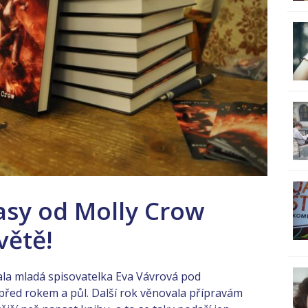
asy od Molly Crow
větě!
la mladá spisovatelka Eva Vávrová pod
řed rokem a půl. Další rok věnovala přípravám