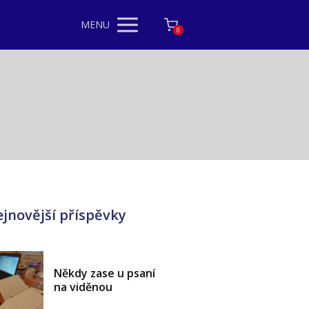
MENU
0
jnovější příspěvky
Někdy zase u psaní
na viděnou