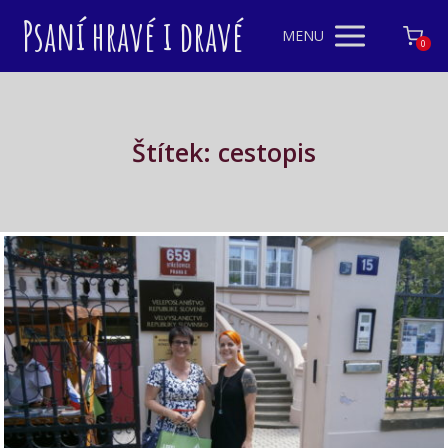
Psaní hravé i dravé
MENU
0
Štítek: cestopis