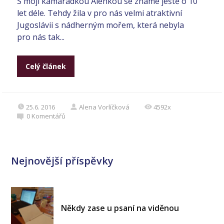
S mojí kamarádkou Alenkou se známe ještě o 10
let déle. Tehdy žila v pro nás velmi atraktivní
Jugoslávii s nádherným mořem, která nebyla
pro nás tak...
Celý článek
25.6. 2016
Alena Vorlíčková
4592x
0
Komentářů
Nejnovější příspěvky
Někdy zase u psaní na viděnou