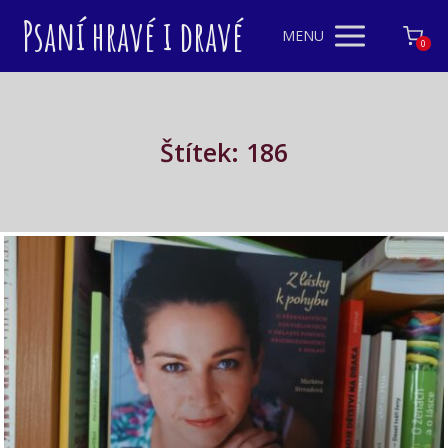
Psaní hravé i dravé
MENU
0
Štítek: 186