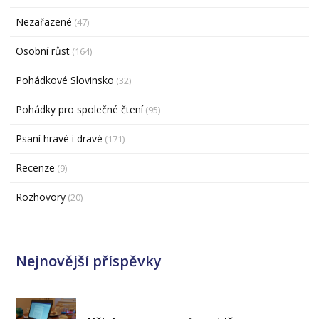
Nezařazené
(47)
Osobní růst
(164)
Pohádkové Slovinsko
(32)
Pohádky pro společné čtení
(95)
Psaní hravé i dravé
(171)
Recenze
(9)
Rozhovory
(20)
Nejnovější příspěvky