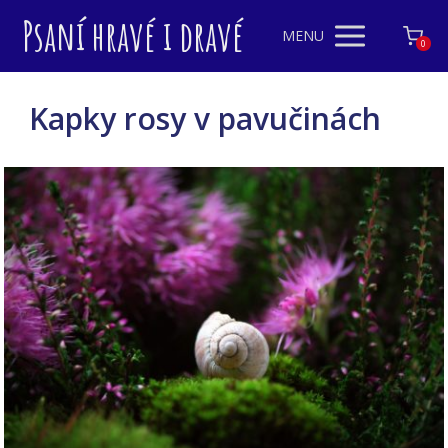
Psaní hravé i dravé
MENU
0
Kapky rosy v pavučinách