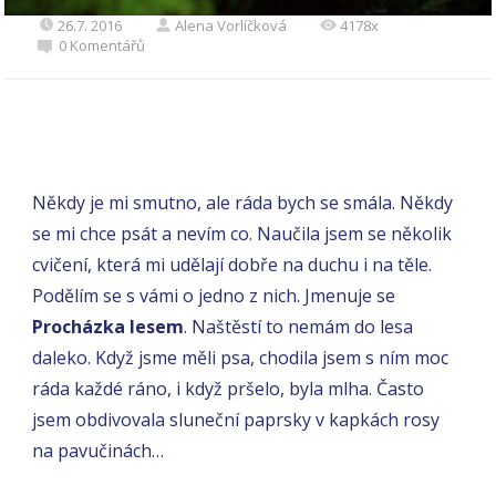
26.7. 2016
Alena Vorlíčková
4178x
0 Komentářů
Někdy je mi smutno, ale ráda bych se smála. Někdy
se mi chce psát a nevím co. Naučila jsem se několik
cvičení, která mi udělají dobře na duchu i na těle.
Podělím se s vámi o jedno z nich. Jmenuje se
Procházka lesem
. Naštěstí to nemám do lesa
daleko. Když jsme měli psa, chodila jsem s ním moc
ráda každé ráno, i když pršelo, byla mlha. Často
jsem obdivovala sluneční paprsky v kapkách rosy
na pavučinách…