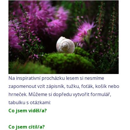
Na inspirativní procházku lesem si nesmíme
zapomenout vzít zápisník, tužku, foťák, košík nebo
hrneček. Můžeme si dopředu vytvořit formulář,
tabulku s otázkami:
Co jsem viděl/a?
Co jsem cítil/a?