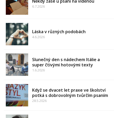
Někdy zase u psaní na viděnou
6.7.2026
Láska v různých podobách
4.6.2026
Slunečný den s nádechem Itálie a
super čtivými hotovými texty
1.6.2026
Když se dvacet let praxe ve školství
potká s dobrovolným tvůrčím psaním
28.5.2026