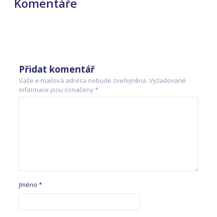
Komentáře
Přidat komentář
Vaše e-mailová adresa nebude zveřejněna.
Vyžadované
informace jsou označeny
*
Jméno
*