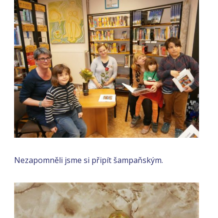
Nezapomněli jsme si připít šampaňským.