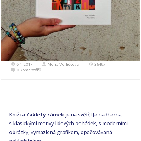
6.4. 2017
Alena Vorlíčková
3649x
0 Komentářů
Knížka
Zakletý zámek
je na světě! Je nádherná,
s klasickými motivy lidových pohádek, s moderními
obrázky, vymazlená grafikem, opečovávaná
nakladatelem.