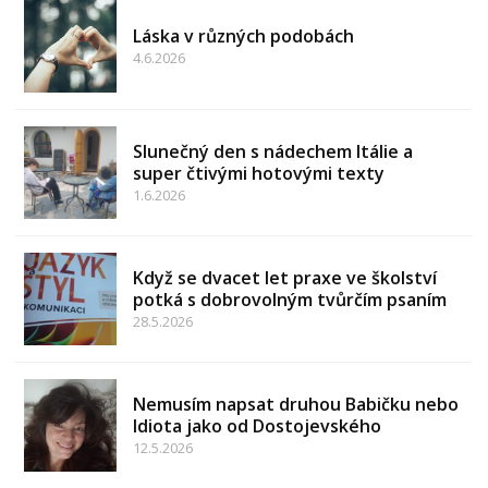
Láska v různých podobách
4.6.2026
Slunečný den s nádechem Itálie a
super čtivými hotovými texty
1.6.2026
Když se dvacet let praxe ve školství
potká s dobrovolným tvůrčím psaním
28.5.2026
Nemusím napsat druhou Babičku nebo
Idiota jako od Dostojevského
12.5.2026