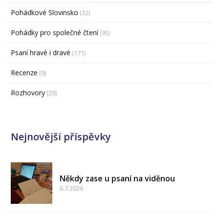
Pohádkové Slovinsko
(32)
Pohádky pro společné čtení
(95)
Psaní hravé i dravé
(171)
Recenze
(9)
Rozhovory
(20)
Nejnovější příspěvky
Někdy zase u psaní na viděnou
6.7.2026