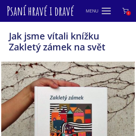
Psaní hravé i dravé
MENU
0
Jak jsme vítali knížku
Zakletý zámek na svět