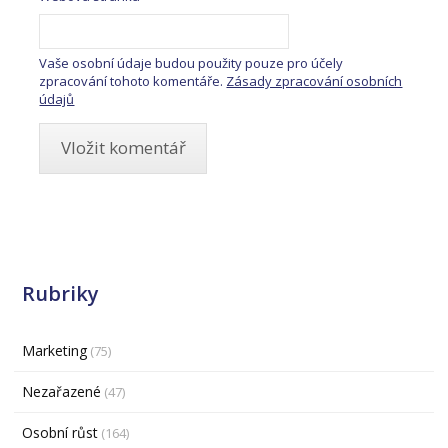
Vaše osobní údaje budou použity pouze pro účely
zpracování tohoto komentáře.
Zásady zpracování osobních
údajů
Rubriky
Marketing
(75)
Nezařazené
(47)
Osobní růst
(164)