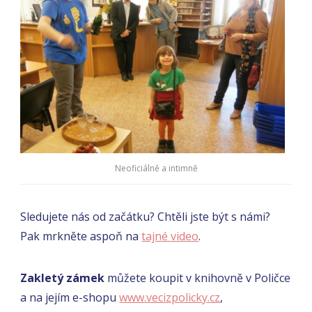
Neoficiálně a intimně
Sledujete nás od začátku? Chtěli jste být s námi?
Pak mrkněte aspoň na
tajné video
.
Zakletý zámek
můžete koupit v knihovně v Poličce
a na jejím e-shopu
www.vecizpolicky.cz
,