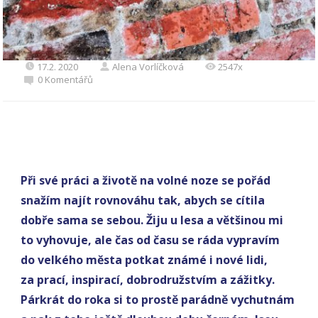
17.2. 2020
Alena Vorlíčková
2547x
0 Komentářů
Při své práci a životě na volné noze se pořád
snažím najít rovnováhu tak, abych se cítila
dobře sama se sebou. Žiju u lesa a většinou mi
to vyhovuje, ale čas od času se ráda vypravím
do velkého města potkat známé i nové lidi,
za prací, inspirací, dobrodružstvím a zážitky.
Párkrát do roka si to prostě parádně vychutnám