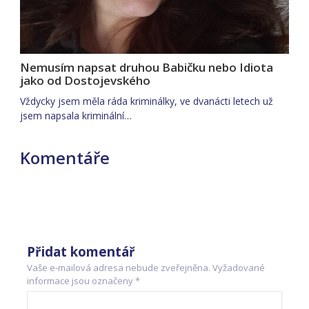
Nemusím napsat druhou Babičku nebo Idiota
jako od Dostojevského
Vždycky jsem měla ráda kriminálky, ve dvanácti letech už
jsem napsala kriminální…
Komentáře
Přidat komentář
Vaše e-mailová adresa nebude zveřejněna.
Vyžadované
informace jsou označeny
*