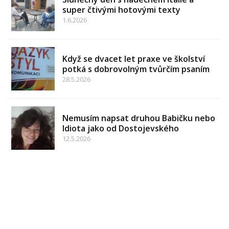
super čtivými hotovými texty
1.6.2026
Když se dvacet let praxe ve školství
potká s dobrovolným tvůrčím psaním
28.5.2026
Nemusím napsat druhou Babičku nebo
Idiota jako od Dostojevského
12.5.2026