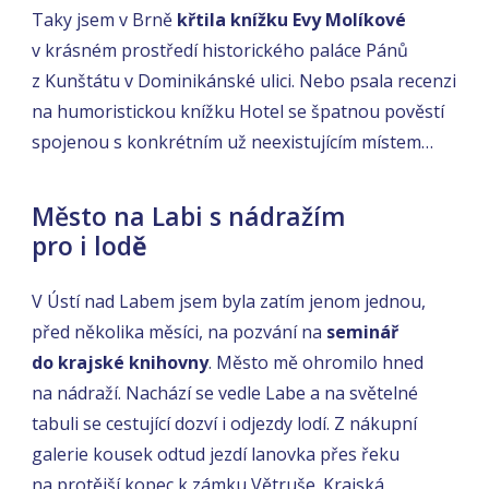
Taky jsem v Brně
křtila knížku Evy Molíkové
v krásném prostředí historického paláce Pánů
z Kunštátu v Dominikánské ulici. Nebo psala recenzi
na humoristickou knížku Hotel se špatnou pověstí
spojenou s konkrétním už neexistujícím místem…
Město na Labi s nádražím
pro i lod
ě
V Ústí nad Labem jsem byla zatím jenom jednou,
před několika měsíci, na pozvání na
seminář
do krajské knihovny
. Město mě ohromilo hned
na nádraží. Nachází se vedle Labe a na světelné
tabuli se cestující dozví i odjezdy lodí. Z nákupní
galerie kousek odtud jezdí lanovka přes řeku
na protější kopec k zámku Větruše. Krajská