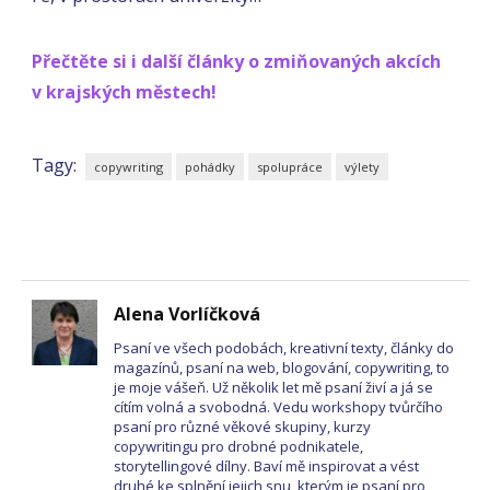
Přečtěte si i další články o zmiňovaných akcích
v krajských městech!
Tagy:
copywriting
pohádky
spolupráce
výlety
Alena Vorlíčková
Psaní ve všech podobách, kreativní texty, články do
magazínů, psaní na web, blogování, copywriting, to
je moje vášeň. Už několik let mě psaní živí a já se
cítím volná a svobodná. Vedu workshopy tvůrčího
psaní pro různé věkové skupiny, kurzy
copywritingu pro drobné podnikatele,
storytellingové dílny. Baví mě inspirovat a vést
druhé ke splnění jejich snu, kterým je psaní pro