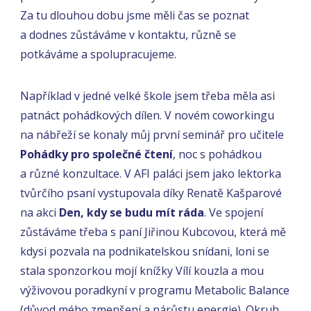
Za tu dlouhou dobu jsme měli čas se poznat
a dodnes zůstáváme v kontaktu, různě se
potkáváme a spolupracujeme.
Například v jedné velké škole jsem třeba měla asi
patnáct pohádkových dílen. V novém coworkingu
na nábřeží se konaly můj první seminář pro učitele
Pohádky pro společné čtení
, noc s pohádkou
a různé konzultace. V AFI paláci jsem jako lektorka
tvůrčího psaní vystupovala díky Renatě Kašparové
na akci
Den, kdy se budu mít ráda
. Ve spojení
zůstáváme třeba s paní Jiřinou Kubcovou, která mě
kdysi pozvala na podnikatelskou snídani, loni se
stala sponzorkou mojí knížky Vílí kouzla a mou
výživovou poradkyní v programu Metabolic Balance
(důvod mého zmenšení a nárůstu energie). Okruh