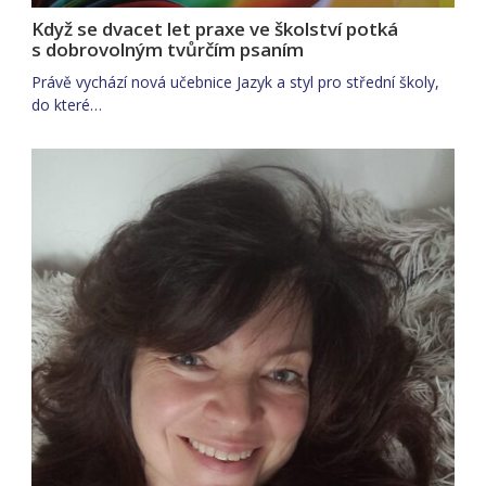
Když se dvacet let praxe ve školství potká
s dobrovolným tvůrčím psaním
Právě vychází nová učebnice Jazyk a styl pro střední školy,
do které…