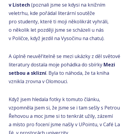
v Listech
(poznali jsme se kdysi na knižním
veletrhu, kde pořádal literární soutěže
pro studenty, které ti moji několikrát vyhráli,
o několik let později jsme se scházeli u nás
v Poličce, když jezdil na Vysočinu na chatu).
A úplně neuvěřitelně se mezi ukázky z děl světové
literatury dostala moje pohádka do sbírky
Mezi
setbou a sklizní
. Byla to náhoda, že ta kniha
vznikla zrovna v Olomouci.
Když jsem hledala fotky k tomuto článku,
vzpomněla jsem si, že jsme se i tam sešly s Petrou
Řehovou a moc jsme si to tenkrát užily, zázemí
a místo pro focení jsme našly v UPointu, v Café La
Fé, v prostorách univerzity…