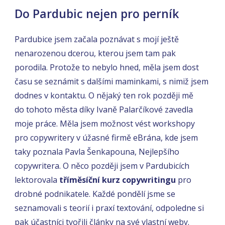
Do Pardubic nejen pro perník
Pardubice jsem začala poznávat s mojí ještě
nenarozenou dcerou, kterou jsem tam pak
porodila. Protože to nebylo hned, měla jsem dost
času se seznámit s dalšími maminkami, s nimiž jsem
dodnes v kontaktu. O nějaký ten rok později mě
do tohoto města díky Ivaně Palarčíkové zavedla
moje práce. Měla jsem možnost vést workshopy
pro copywritery v úžasné firmě eBrána, kde jsem
taky poznala Pavla Šenkapouna, Nejlepšího
copywritera. O něco později jsem v Pardubicích
lektorovala
tříměsíční kurz copywritingu
pro
drobné podnikatele. Každé pondělí jsme se
seznamovali s teorií i praxí textování, odpoledne si
pak účastníci tvořili články na své vlastní weby.