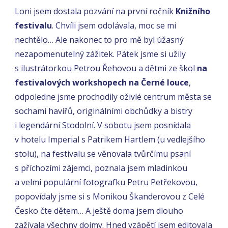
Loni jsem dostala pozvání na první ročník
Knižního
festivalu
. Chvíli jsem odolávala, moc se mi
nechtělo… Ale nakonec to pro mě byl úžasný
nezapomenutelný zážitek. Pátek jsme si užily
s ilustrátorkou Petrou Řehovou a dětmi ze škol
na
festivalových workshopech na Černé louce
,
odpoledne jsme prochodily oživlé centrum města se
sochami havířů, originálními obchůdky a bistry
i legendární Stodolní. V sobotu jsem posnídala
v hotelu Imperial s Patrikem Hartlem (u vedlejšího
stolu), na festivalu se věnovala tvůrčímu psaní
s příchozími zájemci, poznala jsem mladinkou
a velmi populární fotografku Petru Petřekovou,
popovídaly jsme si s Monikou Škanderovou z Celé
Česko čte dětem… A ještě doma jsem dlouho
zažívala všechny dojmy. Hned vzápětí jsem editovala