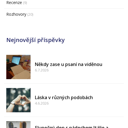
Recenze
(9)
Rozhovory
(20)
Nejnovější příspěvky
Někdy zase u psaní na viděnou
6.7.2026
Láska v různých podobách
4.6.2026
Slunečný den s nádechem Itálie a