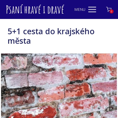
Psaní hravé i dravé
MENU
0
5+1 cesta do krajského
města