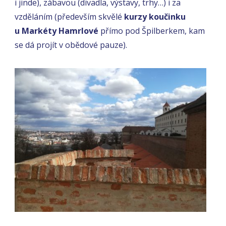
i jinde), zábavou (divadla, výstavy, trhy…) i za
vzděláním (především skvělé
kurzy koučinku
u Markéty Hamrlové
přímo pod Špilberkem, kam
se dá projít v obědové pauze).