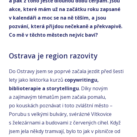
a pak z toho ještě dlouhou dobu čerpám. Jsou
akce, které mám už na začátku roku zapsané
v kalendáři a moc se na ně těším, a jsou
pozvání, která přijdou nečekaně a překvapivě.
Co mě v těchto městech nejvíc baví?
Ostrava je region razovity
Do Ostravy jsem se poprvé začala jezdit před šesti
lety jako lektorka kurzů
copywritingu,
biblioterapie a storytellingu
. Díky novým
a zajímavým tématům jsem začala pomalu,
po kouskách poznávat i toto zvláštní město –
Porubu s velkými bulváry, svérázné Vítkovice
s železárnami a budovami z červených cihel. Když
jsem jela někdy tramvají, bylo to jak v písničce od