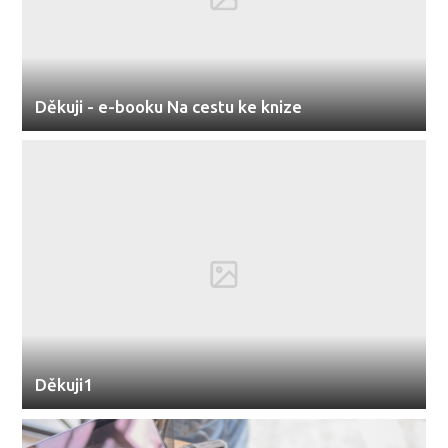
Děkuji - e-booku Na cestu ke knize
Děkuji1