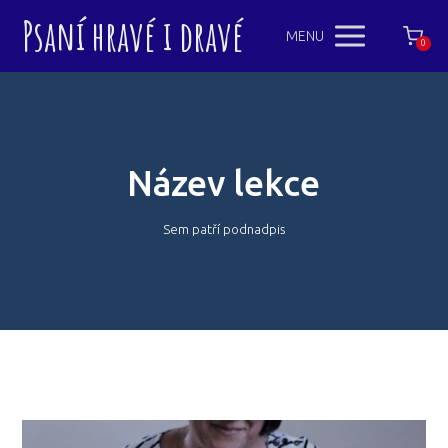
Psaní hravé i dravé
MENU
0
Název lekce
Sem patří podnadpis