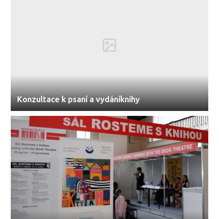
Konzultace k psaní a vydáníknihy