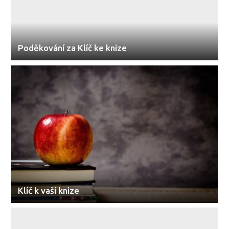
Poděkování za Klíč ke knize
Klíč k vaší knize