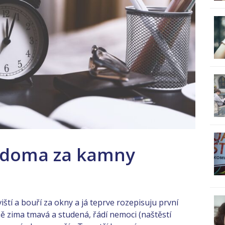
 doma za kamny
ští a bouří za okny a já teprve rozepisuju první
mě zima tmavá a studená, řádí nemoci (naštěstí