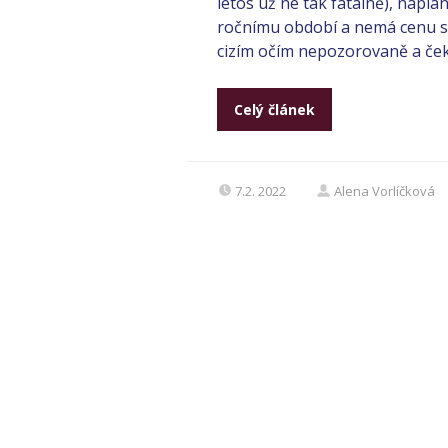
letos už ne tak fatálně), napl
ročnímu období a nemá cenu si 
cizím očím nepozorovaně a čekají,
Celý článek
7.2. 2022
Alena Vorlíčková