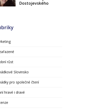
Dostojevského
ubriky
keting
zařazené
bní růst
hádkové Slovinsko
ádky pro společné čtení
ní hravé i dravé
cenze