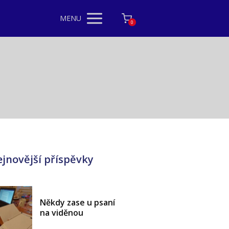
MENU
0
jnovější příspěvky
Někdy zase u psaní
na viděnou