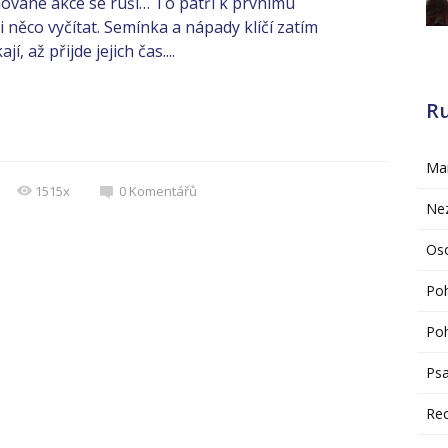
ánované akce se ruší… To patří k prvnímu
něco vyčítat. Semínka a nápady klíčí zatím
 až přijde jejich čas....
R
Mar
1515x
0
Komentářů
Ne
Oso
Po
Poh
Psa
Re