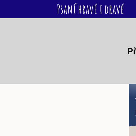
Psaní hravé i dravé
Př