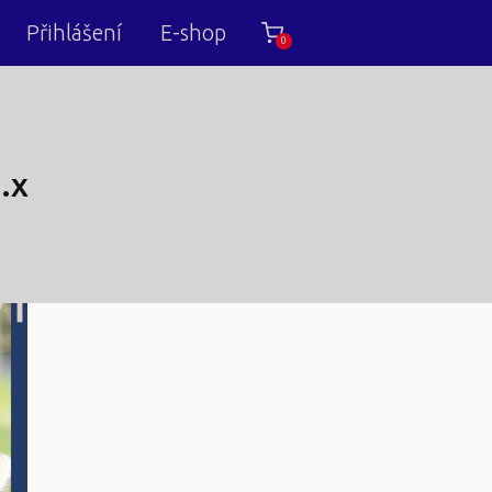
Přihlášení
E-shop
0
.x