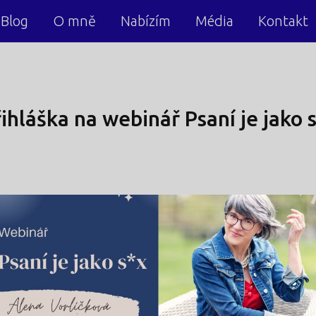
Blog
O mně
Nabízím
Média
Kontakt
ihláška na webinář Psaní je jako s