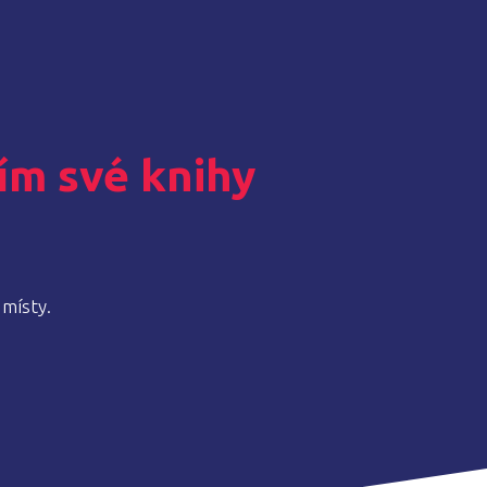
ním své knihy
 místy.