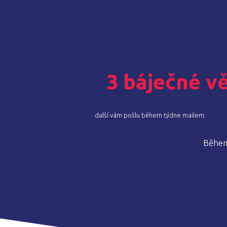
3 báječné vě
další vám pošlu během týdne mailem.
Během