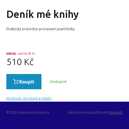
Deník mé knihy
Praktický průvodce procesem psaní knihy
590
Kč
, ušetříte 80 Kč
510
Kč
Koupit
Dostupné
Možnosti doručení a platby
© 2026 alenavorlickova.cz
Vytvořeno na platformě
Mioweb