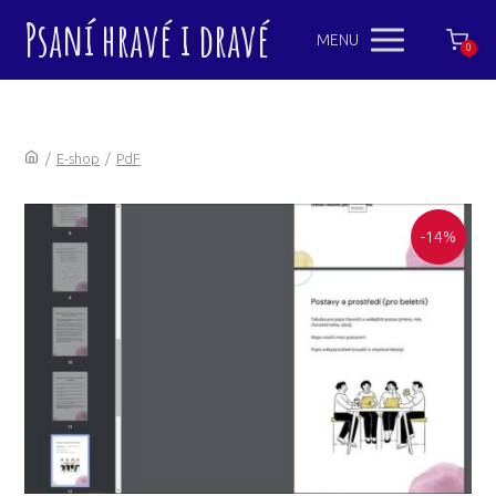
Psaní hravé i dravé
MENU
0
/
E-shop
/
PdF
-14%