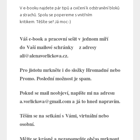
V e-booku najdete pár tipů a cvičení k odstranění bloků
a strachů. Spolu se popereme s vnitřním
kritikem. Těšíte se? Já moc:-)
Váš e-book a pracovní sešit v jednom míří
do Vaší mailové schránky z adresy
ali@alenavorlickova.cz.
Pro jistotu mrkněte i do složky Hromadné nebo
Promo. Poslední možnost je spam.
Pokud se mail neobjeví, napište mi na adresu
a.vorlickova@gmail.com a já to hned napravím.
Těším se na setkání s Vámi, virtuální nebo
osobní.
Mějte se krásně a nezapomeňte občas mrknout