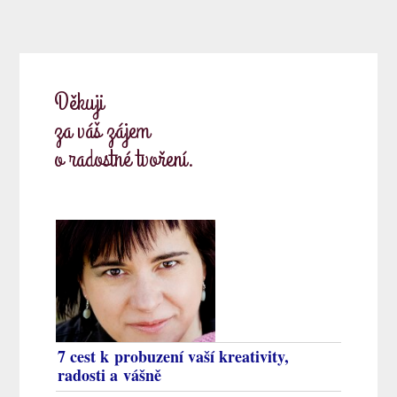
Děkuji
za váš zájem
o radostné tvoření.
7 cest k probuzení vaší kreativity,
radosti a vášně