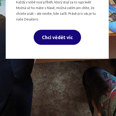
Každý v sobě nosí příběh, který stojí za to vyprávět.
Možná už ho máte v hlavě, možná zatím jen cítíte, že
chcete psát – ale nevíte, kde začít. Právě pro vás je tu
naše Desatero.
Chci vědět víc